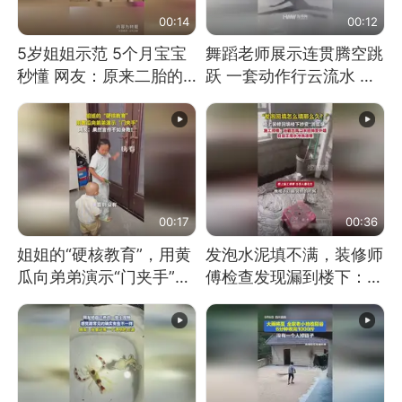
00:14
00:12
5岁姐姐示范 5个月宝宝
舞蹈老师展示连贯腾空跳
秒懂 网友：原来二胎的
跃 一套动作行云流水 节
快乐长这样
奏感拉满 网友：怎么做
到又舞又武的？
00:17
00:36
姐姐的“硬核教育”，用黄
发泡水泥填不满，装修师
瓜向弟弟演示“门夹手”，
傅检查发现漏到楼下：出
网友：果然言传不如身
风口未延伸到外墙
教！