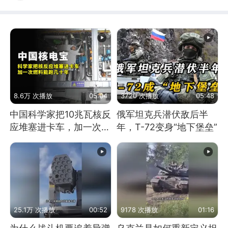
8.6万 次播放
05:04
3720 次播放
05:48
中国科学家把10兆瓦核反
俄军坦克兵潜伏敌后半
应堆塞进卡车，加一次燃
年，T-72变身“地下堡垒”
料能跑几十年
25.1万 次播放
00:52
9178 次播放
01:16