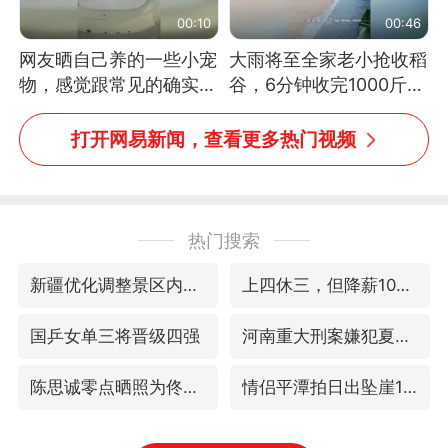
00:10
00:46
网友晒自己养的一些小宠
大雨将至全家老小抢收稻
物，感觉跟常见的确实有
谷，6分钟收完1000斤，
些不一样
没有一个人掉链子
打开网易新闻，查看更多热门视频
热门搜索
新疆优化调整景区内自驾服务费
上四休三，但降薪1000元，你接受吗？
国乒女单三将晋级四强
河南重大刑案嫌犯夏某钢落网
陈思诚零点晒照为佟丽娅庆生
情侣平潭拍日出坠崖1死1伤