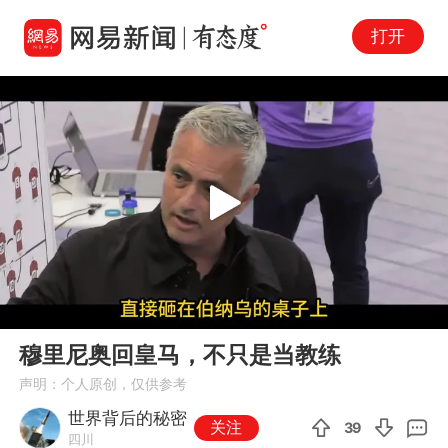
打开
Play
00:00
03:57
En
穆里尼奥回皇马，不只是当教练
fu
声明：个人原创，仅供参考
世界背后的秘密
关注
39
四川