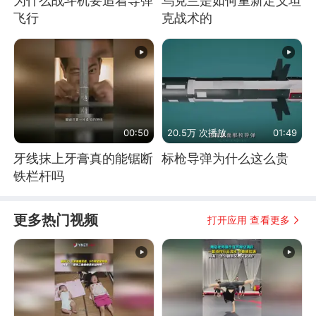
为什么战斗机要追着导弹
乌克兰是如何重新定义坦
飞行
克战术的
00:50
20.5万 次播放
01:49
牙线抹上牙膏真的能锯断
标枪导弹为什么这么贵
铁栏杆吗
更多热门视频
打开应用 查看更多