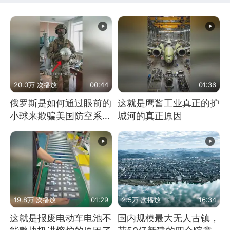
20.0万 次播放
00:44
01:36
俄罗斯是如何通过眼前的
这就是鹰酱工业真正的护
小球来欺骗美国防空系统
城河的真正原因
的
19.8万 次播放
01:29
2.5万 次播放
16:34
这就是报废电动车电池不
国内规模最大无人古镇，