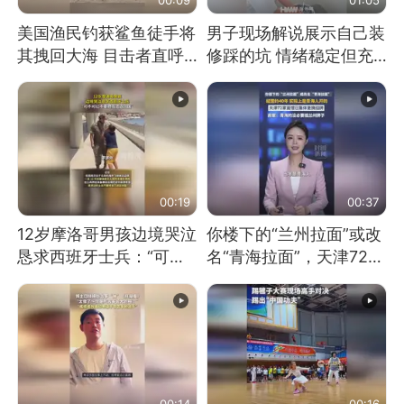
美国渔民钓获鲨鱼徒手将
男子现场解说展示自己装
其拽回大海 目击者直呼
修踩的坑 情绪稳定但充
震惊 （视频来源：参考
满无奈 每处都有精心设
消息）
计 但每处都有瑕疵 网
友：一开始我没笑 但看
到洗手盆我没绷住
00:19
00:37
12岁摩洛哥男孩边境哭泣
你楼下的“兰州拉面”或改
恳求西班牙士兵：“可不
名“青海拉面”，天津72家
可以不要把我遣返回国”
面馆已集体更换招牌
00:14
00:16