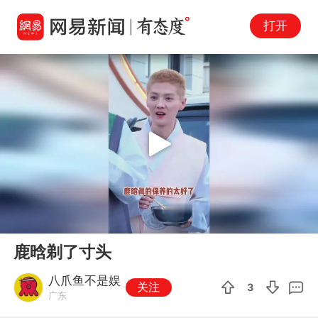
打开
Play
00:00
00:16
En
鹿晗剃了寸头
fu
八爪鱼不是娱
关注
3
广东