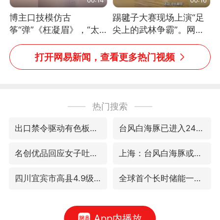
博主口技模仿古
踢毽子大赛现场上演“足
筝“弹”《枉凝眉》，“太
尖上的武林争霸”。网
像了～你是吃古筝长大的
友：这哪是踢毽子，分明
吗？”“或将成为首位考级
是武侠片现场！#睡个好
打开网易新闻，查看更多热门视频
不带古筝的选手。”（来
觉
源：新华每日电讯）
热门搜索
出口禁令驱动有色板块大涨
台风白海豚已进入24小时警戒线
名创优品回应女子吐槽内裤质量差
上海：台风白海豚或将带来龙卷风
四川宜宾市高县4.9级地震致1人死亡
全球首个长时储能一体化产业园量产
App内播放