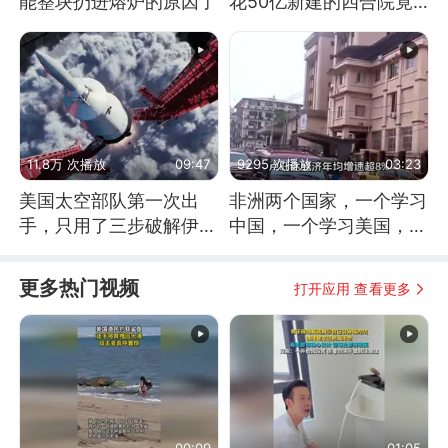
能整块扔进熔炉的原因了
花50亿新建的四合院竟
没人住，发生了啥
11.8万 次播放
09:47
9295 次播放
03:23
美国太空部队第一次出
非洲两个国家，一个学习
手，只用了三步破解伊朗
中国，一个学习美国，结
防空
果怎么样了？
更多热门视频
打开应用 查看更多
00:09
01:05