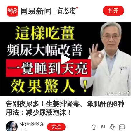
打开
Play
00:00
22:19
En
告别夜尿多！生姜排肾毒、降肌酐的6种
fu
用法：减少尿液泡沫！
生活琴琴乐
关注
61
山东