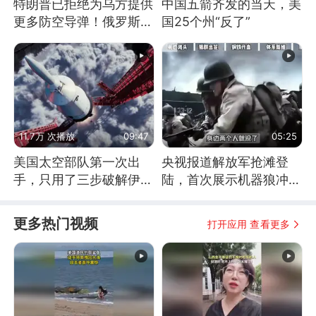
特朗普已拒绝为乌方提供
中国五箭齐发的当天，美
更多防空导弹！俄罗斯抓
国25个州“反了”
住窗口期猛炸基辅
11.7万 次播放
09:47
05:25
美国太空部队第一次出
央视报道解放军抢滩登
手，只用了三步破解伊朗
陆，首次展示机器狼冲
防空
滩！传统登陆彻底终结
更多热门视频
打开应用 查看更多