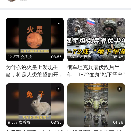
12.3万 次播放
03:55
3675 次播放
05:48
为什么说火星上发现生
俄军坦克兵潜伏敌后半
命，将是人类绝望的开
年，T-72变身“地下堡垒”
始？
9.5万 次播放
03:35
01:36