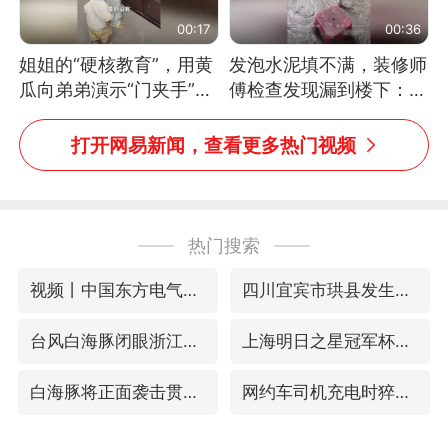
00:17
00:36
姐姐的“硬核教育”，用黄
发泡水泥填不满，装修师
瓜向弟弟演示“门夹手”，
傅检查发现漏到楼下：出
网友：果然言传不如身
风口未延伸到外墙
教！
打开网易新闻，查看更多热门视频
热门搜索
视频丨中国东方电气集团原党组副书记、董事宋致远被查
四川宜宾市珙县发生3.4级地震
台风白海豚闭眼浙江上海处于危险半圆
上海明日之星冠军杯调整决赛时间
白海豚将正面袭击贯穿浙江
网约车司机充电时猝死保险拒赔