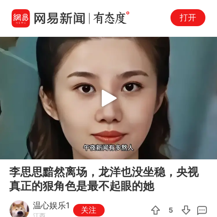
打开
Play
00:00
05:48
En
李思思黯然离场，龙洋也没坐稳，央视
fu
真正的狠角色是最不起眼的她
温心娱乐1
关注
5
江西