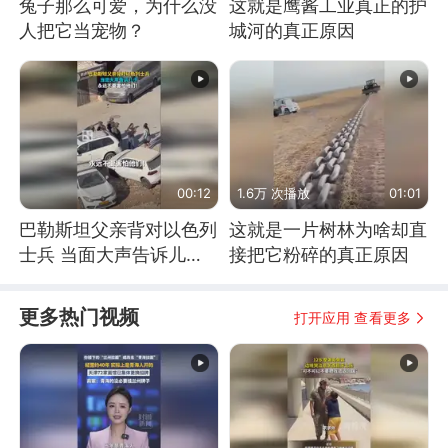
兔子那么可爱，为什么没
这就是鹰酱工业真正的护
人把它当宠物？
城河的真正原因
00:12
1.6万 次播放
01:01
巴勒斯坦父亲背对以色列
这就是一片树林为啥却直
士兵 当面大声告诉儿
接把它粉碎的真正原因
子：永远不要害怕他们！
更多热门视频
打开应用 查看更多