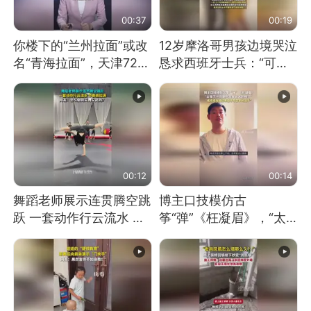
00:37
00:19
你楼下的“兰州拉面”或改
12岁摩洛哥男孩边境哭泣
名“青海拉面”，天津72家
恳求西班牙士兵：“可不
面馆已集体更换招牌
可以不要把我遣返回国”
00:12
00:14
舞蹈老师展示连贯腾空跳
博主口技模仿古
跃 一套动作行云流水 节
筝“弹”《枉凝眉》，“太
奏感拉满 网友：怎么做
像了～你是吃古筝长大的
到又舞又武的？
吗？”“或将成为首位考级
不带古筝的选手。”（来
源：新华每日电讯）