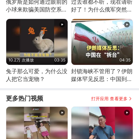
俄罗斯是如何通过眼前的
过去谁都不听，现在请听
小球来欺骗美国防空系统
好了！为什么俄军突然强
的
硬起来了？
10.2万 次播放
03:35
04:35
兔子那么可爱，为什么没
封锁海峡不管用了？伊朗
人把它当宠物？
媒体罕见反思：中国到底
是不是在"拆台"
更多热门视频
打开应用 查看更多