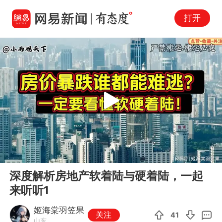
打开
Play
00:00
07:54
En
深度解析房地产软着陆与硬着陆，一起
fu
来听听1
姬海棠羽笠果
关注
41
山东