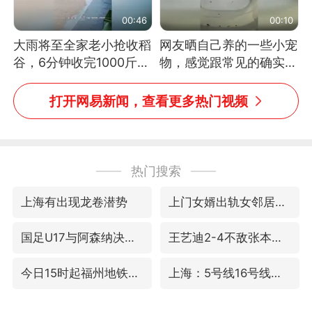
00:46
00:10
大雨将至全家老小抢收稻
网友晒自己养的一些小宠
谷，6分钟收完1000斤，
物，感觉跟常见的确实有
没有一个人掉链子
些不一样
打开网易新闻，查看更多热门视频
热门搜索
上海有出现龙卷潜势
上门女婿出轨女邻居多年被判重婚罪
国足U17与阿森纳决赛取消 并列冠军
王艺迪2-4不敌张本美和止步4强
今日15时起福州地铁高架区段停运
上海：5号线16号线浦江线全线停运