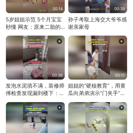
00:14
00:39
5岁姐姐示范 5个月宝宝
孙子考取上海交大爷爷感
秒懂 网友：原来二胎的
谢亲家母
快乐长这样
00:36
00:17
发泡水泥填不满，装修师
姐姐的“硬核教育”，用黄
傅检查发现漏到楼下：出
瓜向弟弟演示“门夹手”，
风口未延伸到外墙
网友：果然言传不如身
教！