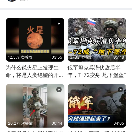
12.5万 次播放
03:55
3733 次播放
05:48
为什么说火星上发现生
俄军坦克兵潜伏敌后半
命，将是人类绝望的开
年，T-72变身“地下堡垒”
始？
20.2万 次播放
00:44
04:05