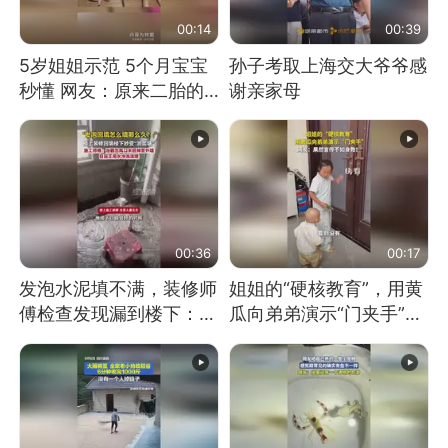
00:14
00:39
5岁姐姐示范 5个月宝宝
孙子考取上海交大爷爷感
秒懂 网友：原来二胎的
谢亲家母
快乐长这样
00:36
00:17
发泡水泥填不满，装修师
姐姐的“硬核教育”，用黄
傅检查发现漏到楼下：出
瓜向弟弟演示“门夹手”，
风口未延伸到外墙
网友：果然言传不如身
教！