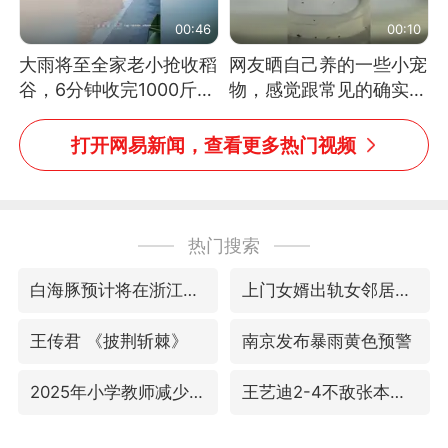
00:46
00:10
大雨将至全家老小抢收稻
网友晒自己养的一些小宠
谷，6分钟收完1000斤，
物，感觉跟常见的确实有
没有一个人掉链子
些不一样
打开网易新闻，查看更多热门视频
热门搜索
白海豚预计将在浙江苍南到三门一带登陆
上门女婿出轨女邻居多年被判重婚罪
王传君 《披荆斩棘》
南京发布暴雨黄色预警
2025年小学教师减少13.19万
王艺迪2-4不敌张本美和止步4强