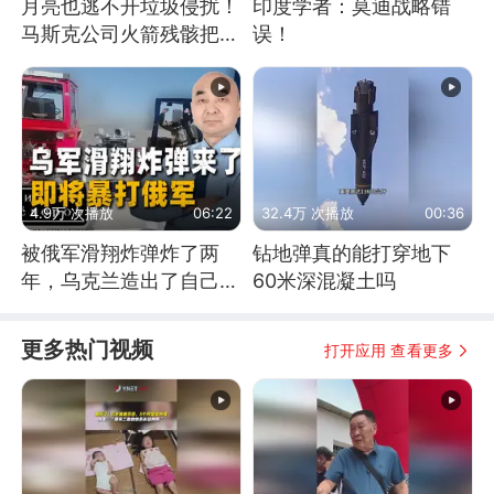
月亮也逃不开垃圾侵扰！
印度学者：莫迪战略错
马斯克公司火箭残骸把月
误！
球撞个坑
4.9万 次播放
06:22
32.4万 次播放
00:36
被俄军滑翔炸弹炸了两
钻地弹真的能打穿地下
年，乌克兰造出了自己
60米深混凝土吗
的“空中长臂”
更多热门视频
打开应用 查看更多