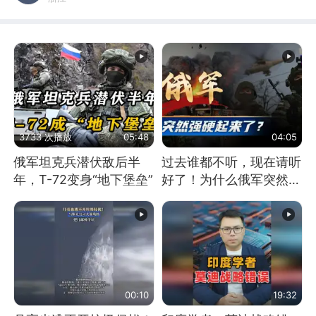
3733 次播放
05:48
04:05
俄军坦克兵潜伏敌后半
过去谁都不听，现在请听
年，T-72变身“地下堡垒”
好了！为什么俄军突然强
硬起来了？
00:10
19:32