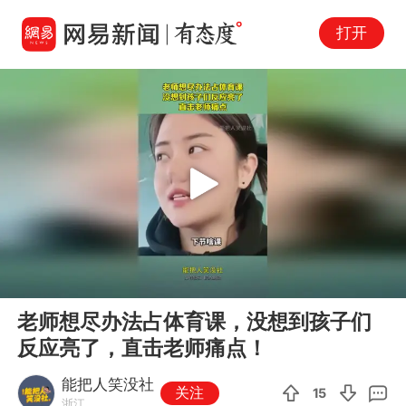
打开
Play
00:00
00:13
En
老师想尽办法占体育课，没想到孩子们
fu
反应亮了，直击老师痛点！
能把人笑没社
关注
15
浙江