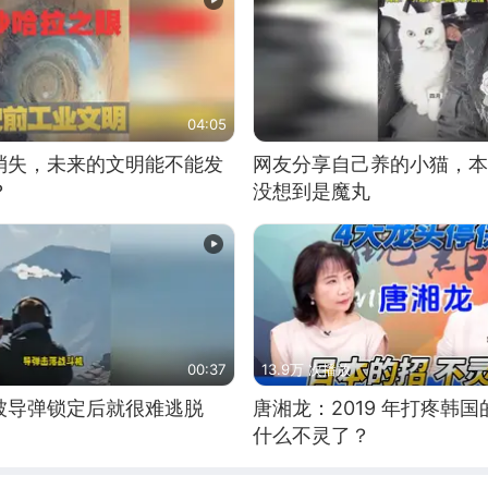
04:05
消失，未来的文明能不能发
网友分享自己养的小猫，本
？
没想到是魔丸
00:37
13.9万 次播放
被导弹锁定后就很难逃脱
唐湘龙：2019 年打疼韩
什么不灵了？