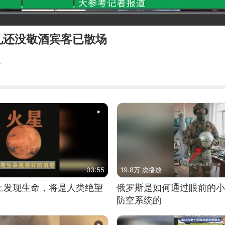
礼还没敬酒宾客已散场
人
03:55
19.8万 次播放
上发现生命，将是人类绝望
俄罗斯是如何通过眼前的小
防空系统的