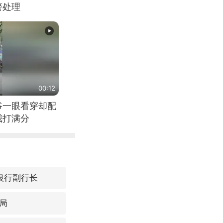
警处理
00:12
爷一眼看穿却配
我打满分
亿银行副行长
局