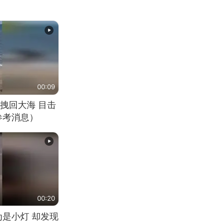
00:09
拽回大海 目击
参考消息）
00:20
为是小灯 却发现