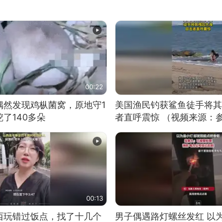
00:22
偶然发现鸡枞菌窝，原地守1
美国渔民钓获鲨鱼徒手将其
了140多朵
者直呼震惊 （视频来源：
00:13
西玩错过饭点，找了十几个
男子偶遇路灯螺丝发红 以