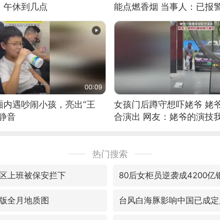
：午休到几点
能点燃香烟 当事人：已报
00:09
厢内遇吵闹小孩，亮出“王
女孩门后蹲守想吓姥爷 姥
静音
合演出 网友：姥爷的演技
热门搜索
区上班被保安拦下
80后女柜员逆袭成4200
版全月地质图
台风白海豚影响中国已成定