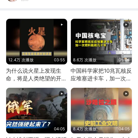
12.4万 次播放
03:55
8.6万 次播放
05:04
为什么说火星上发现生
中国科学家把10兆瓦核反
命，将是人类绝望的开
应堆塞进卡车，加一次燃
始？
料能跑几十年
04:05
8.4万 次播放
04:05