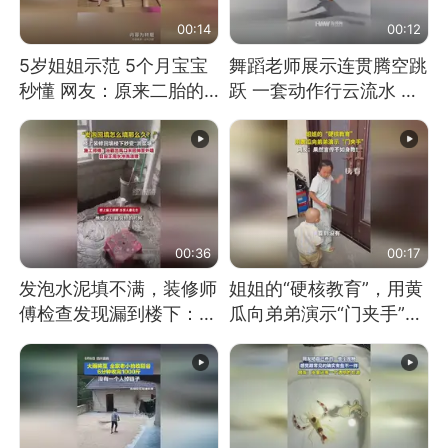
00:14
00:12
5岁姐姐示范 5个月宝宝
舞蹈老师展示连贯腾空跳
秒懂 网友：原来二胎的
跃 一套动作行云流水 节
快乐长这样
奏感拉满 网友：怎么做
到又舞又武的？
00:36
00:17
发泡水泥填不满，装修师
姐姐的“硬核教育”，用黄
傅检查发现漏到楼下：出
瓜向弟弟演示“门夹手”，
风口未延伸到外墙
网友：果然言传不如身
教！