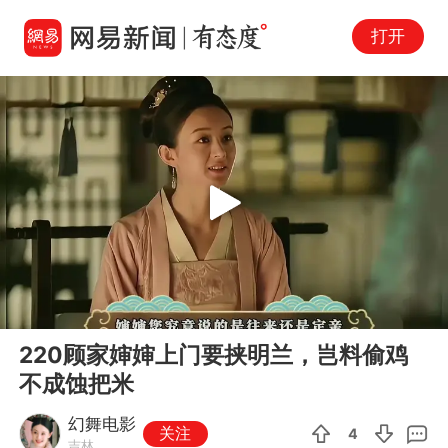
打开
Play
00:00
03:27
En
220顾家婶婶上门要挟明兰，岂料偷鸡
fu
不成蚀把米
幻舞电影
关注
4
吉林