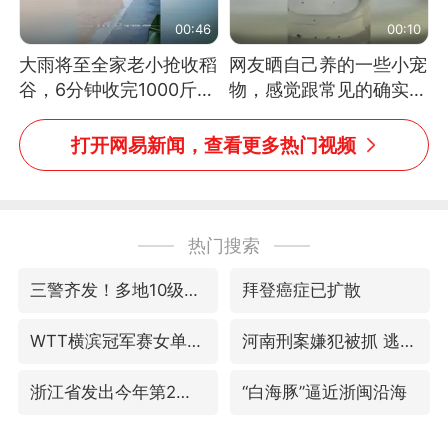
00:46
00:10
大雨将至全家老小抢收稻
网友晒自己养的一些小宠
谷，6分钟收完1000斤，
物，感觉跟常见的确实有
没有一个人掉链子
些不一样
打开网易新闻，查看更多热门视频
热门搜索
三警齐发！多地10级以上雷暴大风
拜登癌症已扩散
WTT横滨冠军赛女单四强国乒占三席
河南刑案嫌犯被抓 逃窜时伤害多人
浙江省发出今年第2号指挥长令
“白海豚”逼近浙闽沿海