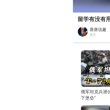
00:00
留学有没有
唐唐说趣
重庆
3675 次播放
俄军坦克兵潜伏
下堡垒”