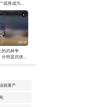
”“或将成为首
（来源：新华每
00:16
上的武林争
，分明是武侠片
业园量产
死