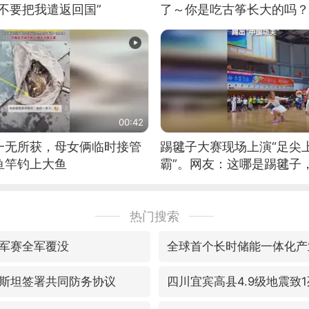
不要把我遣返回国”
了～你是吃古筝长大的吗？
位考级不带古筝的选手。”
日电讯）
00:42
一无所获，母女俩临时接管
踢毽子大赛现场上演“足尖
鱼竿钓上大鱼
霸”。网友：这哪是踢毽子
现场！#睡个好觉
热门搜索
军赛全军覆没
全球首个长时储能一体化产
斯坦签署共同防务协议
四川宜宾高县4.9级地震致1