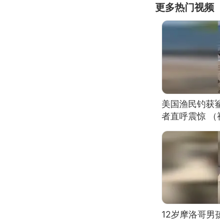
更多热门视频
美国渔民钓获
者直呼震惊 
12岁摩洛哥