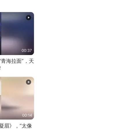
00:37
“青海拉面”，天
牌
00:14
凝眉》，“太像