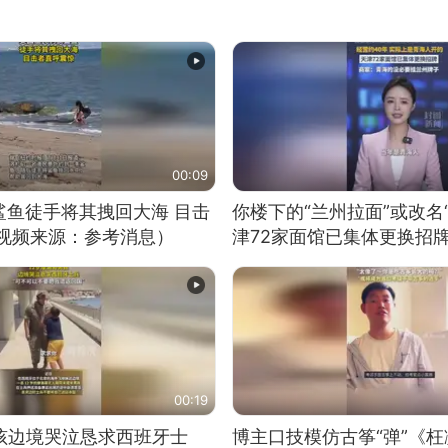
00:09
鲨鱼徒手将其拽回大海 目击
你楼下的“兰州拉面”或改名
（视频来源：参考消息）
津72家面馆已集体更换招
00:19
男孩边境哭泣恳求西班牙士
博主口技模仿古筝“弹”《枉