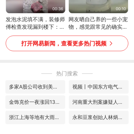
00:36
00:10
发泡水泥填不满，装修师
网友晒自己养的一些小宠
傅检查发现漏到楼下：出
物，感觉跟常见的确实有
风口未延伸到外墙
些不一样
打开网易新闻，查看更多热门视频
热门搜索
多家A股公司收到美国关税退款
视频丨中国东方电气集团原党组副书记、董事宋致远被查
金饰克价一夜涨回1300元
河南重大刑案嫌疑人逃窜时伤害多人
浙江上海等地有大雨或暴雨
永和豆浆创始人林炳生去世