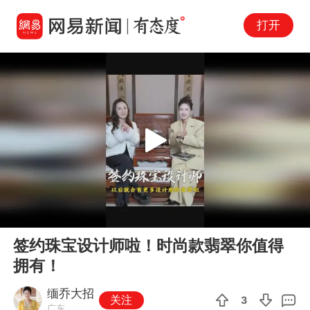
打开
Play
00:00
03:50
En
签约珠宝设计师啦！时尚款翡翠你值得
fu
拥有！
缅乔大招
关注
3
广东