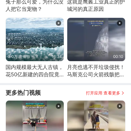
兔子那么可爱，为什么没
这就是鹰酱工业真正的护
人把它当宠物？
城河的真正原因
3.0万 次播放
16:34
00:10
国内规模最大无人古镇，
月亮也逃不开垃圾侵扰！
花50亿新建的四合院竟
马斯克公司火箭残骸把月
没人住，发生了啥
球撞个坑
更多热门视频
打开应用 查看更多