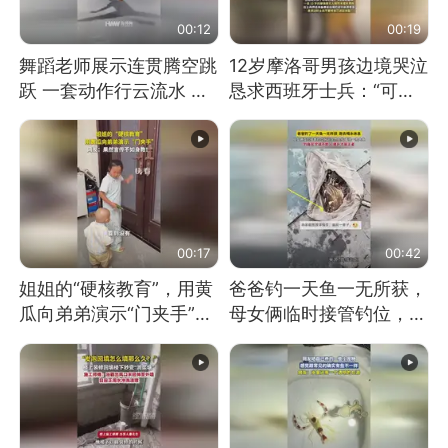
00:12
00:19
舞蹈老师展示连贯腾空跳
12岁摩洛哥男孩边境哭泣
跃 一套动作行云流水 节
恳求西班牙士兵：“可不
奏感拉满 网友：怎么做
可以不要把我遣返回国”
到又舞又武的？
00:17
00:42
姐姐的“硬核教育”，用黄
爸爸钓一天鱼一无所获，
瓜向弟弟演示“门夹手”，
母女俩临时接管钓位，用
网友：果然言传不如身
玩具鱼竿钓上大鱼
教！