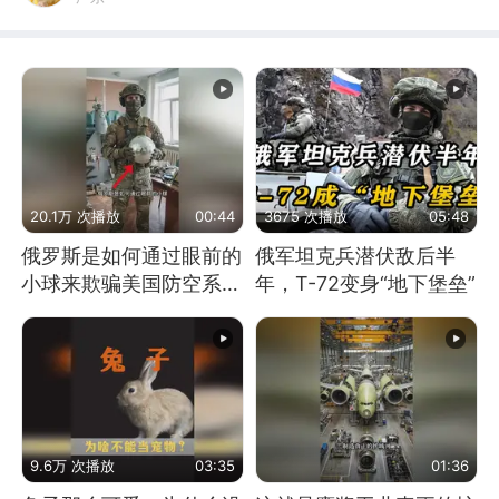
20.1万 次播放
00:44
3675 次播放
05:48
俄罗斯是如何通过眼前的
俄军坦克兵潜伏敌后半
小球来欺骗美国防空系统
年，T-72变身“地下堡垒”
的
9.6万 次播放
03:35
01:36