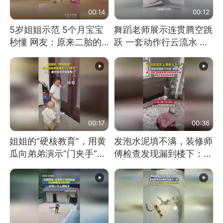
00:14
00:12
5岁姐姐示范 5个月宝宝
舞蹈老师展示连贯腾空跳
秒懂 网友：原来二胎的
跃 一套动作行云流水 节
快乐长这样
奏感拉满 网友：怎么做
到又舞又武的？
00:17
00:36
姐姐的“硬核教育”，用黄
发泡水泥填不满，装修师
瓜向弟弟演示“门夹手”，
傅检查发现漏到楼下：出
网友：果然言传不如身
风口未延伸到外墙
教！