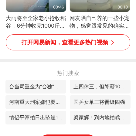
00:46
00:10
大雨将至全家老小抢收稻
网友晒自己养的一些小宠
谷，6分钟收完1000斤，
物，感觉跟常见的确实有
没有一个人掉链子
些不一样
打开网易新闻，查看更多热门视频
热门搜索
台当局重金为“台独”织“皇帝新衣”
上四休三，但降薪1000元，你接受吗？
河南重大刑案嫌犯夏某钢落网
国乒女单三将晋级四强
情侣平潭拍日出坠崖1死1伤
梁家辉：到内地拍戏不是北上是回归