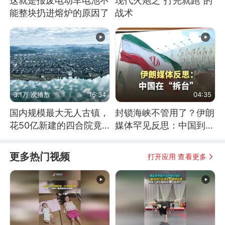
这就是报废电动车电池不
现代火炮之“打完就跑”的
能整块扔进熔炉的原因了
战术
3.1万 次播放
16:34
04:35
国内规模最大无人古镇，
封锁海峡不管用了？伊朗
花50亿新建的四合院竟
媒体罕见反思：中国到底
没人住，发生了啥
是不是在"拆台"
更多热门视频
打开应用 查看更多