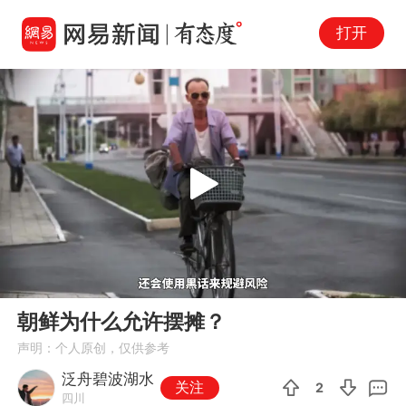
打开
Play
00:00
03:21
En
朝鲜为什么允许摆摊？
fu
声明：个人原创，仅供参考
泛舟碧波湖水
关注
2
四川