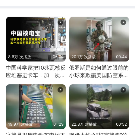
8.6万 次播放
05:04
20.1万 次播放
00:44
中国科学家把10兆瓦核反
俄罗斯是如何通过眼前的
应堆塞进卡车，加一次燃
小球来欺骗美国防空系统
料能跑几十年
的
19.9万 次播放
01:29
22.8万 次播放
00:52