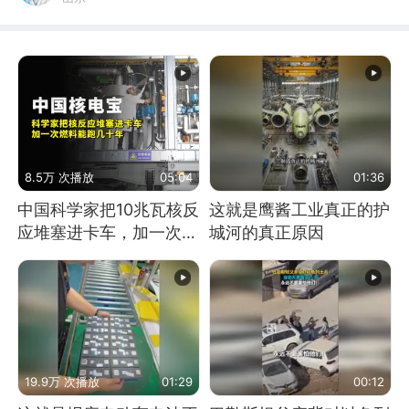
8.5万 次播放
05:04
01:36
中国科学家把10兆瓦核反
这就是鹰酱工业真正的护
应堆塞进卡车，加一次燃
城河的真正原因
料能跑几十年
19.9万 次播放
01:29
00:12