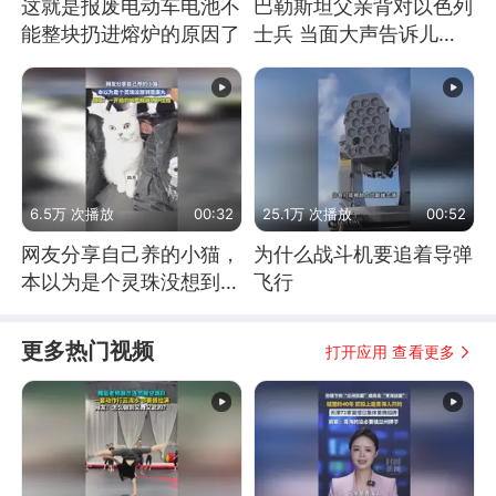
这就是报废电动车电池不
巴勒斯坦父亲背对以色列
能整块扔进熔炉的原因了
士兵 当面大声告诉儿
子：永远不要害怕他们！
6.5万 次播放
00:32
25.1万 次播放
00:52
网友分享自己养的小猫，
为什么战斗机要追着导弹
本以为是个灵珠没想到是
飞行
魔丸
更多热门视频
打开应用 查看更多