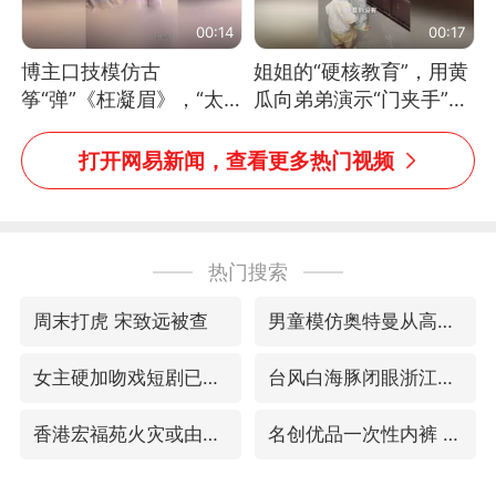
00:14
00:17
博主口技模仿古
姐姐的“硬核教育”，用黄
筝“弹”《枉凝眉》，“太
瓜向弟弟演示“门夹手”，
像了～你是吃古筝长大的
网友：果然言传不如身
吗？”“或将成为首位考级
教！
打开网易新闻，查看更多热门视频
不带古筝的选手。”（来
源：新华每日电讯）
热门搜索
周末打虎 宋致远被查
男童模仿奥特曼从高处跳下致骨折
女主硬加吻戏短剧已下架
台风白海豚闭眼浙江上海处于危险半圆
香港宏福苑火灾或由烟头引起
名创优品一次性内裤 颜面尽失