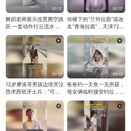
00:12
00:37
舞蹈老师展示连贯腾空跳
你楼下的“兰州拉面”或改
跃 一套动作行云流水 节
名“青海拉面”，天津72家
奏感拉满 网友：怎么做
面馆已集体更换招牌
到又舞又武的？
00:19
00:42
12岁摩洛哥男孩边境哭泣
爸爸钓一天鱼一无所获，
恳求西班牙士兵：“可不
母女俩临时接管钓位，用
可以不要把我遣返回国”
玩具鱼竿钓上大鱼