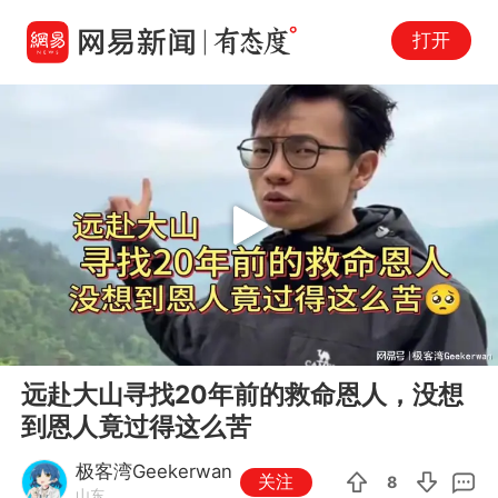
打开
Play
00:00
11:27
En
远赴大山寻找20年前的救命恩人，没想
fu
到恩人竟过得这么苦
极客湾Geekerwan
关注
8
山东