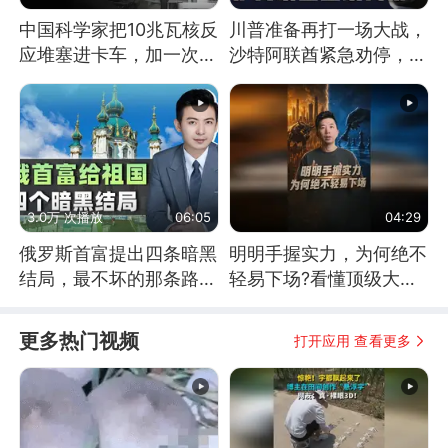
中国科学家把10兆瓦核反
川普准备再打一场大战，
应堆塞进卡车，加一次燃
沙特阿联酋紧急劝停，美
料能跑几十年
伊开启新一轮谈判
3.0万 次播放
06:05
04:29
俄罗斯首富提出四条暗黑
明明手握实力，为何绝不
结局，最不坏的那条路是
轻易下场?看懂顶级大国
通向东方
谋略
更多热门视频
打开应用 查看更多