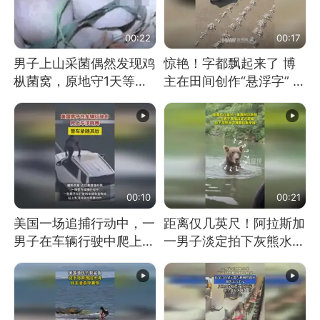
00:22
00:17
男子上山采菌偶然发现鸡
惊艳！字都飘起来了 博
枞菌窝，原地守1天等它
主在田间创作“悬浮字” 网
长大：挖了140多朵
友：真·裸眼3D！
00:10
00:21
美国一场追捕行动中，一
距离仅几英尺！阿拉斯加
男子在车辆行驶中爬上车
一男子淡定拍下灰熊水中
顶跳舞。（新京报）
捕食鲑鱼全程