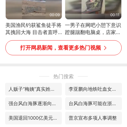
00:09
00:11
美国渔民钓获鲨鱼徒手将
一男子在网吧小憩下意识
其拽回大海 目击者直呼
蹬腿踹翻电脑桌，店家3
震惊 （视频来源：参考
台显示器与机械臂损坏
消息）
打开网易新闻，查看更多热门视频
热门搜索
人贩子“梅姨”真实姓名曝光
李亚鹏向地铁吐血女孩捐99999元
强台风白海豚逐渐向我国靠近
台风白海豚可能在浙江登陆
美国退回1000亿美元关税
普京宣布多项人事调整