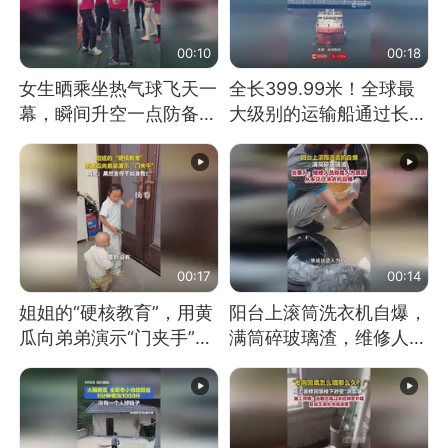
00:10
00:18
女生晒乘坐热气球飞天一
全长399.99米！全球最
幕，瞬间升空一点防备都
大级别的运输船通过长江
没有
大桥这一幕，太震撼了！
00:17
00:14
姐姐的“硬核教育”，用黄
阳台上滚筒洗衣机自爆，
瓜向弟弟演示“门夹手”，
满筒碎玻璃渣，维修人员
网友：果然言传不如身
称是人为原因，从未见过
教！
洗衣机自爆