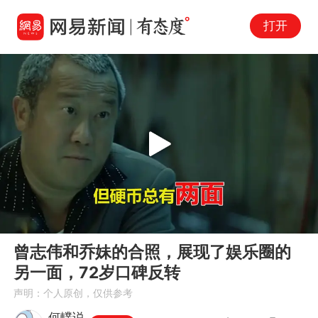
打开
Play
00:00
02:17
En
曾志伟和乔妹的合照，展现了娱乐圈的
fu
另一面，72岁口碑反转
声明：个人原创，仅供参考
何轐说