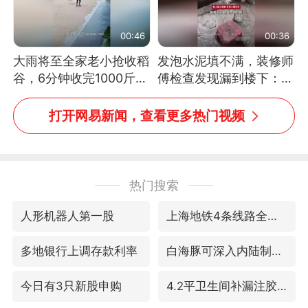
00:46
00:36
大雨将至全家老小抢收稻
发泡水泥填不满，装修师
谷，6分钟收完1000斤，
傅检查发现漏到楼下：出
没有一个人掉链子
风口未延伸到外墙
打开网易新闻，查看更多热门视频
热门搜索
人形机器人第一股
上海地铁4条线路全线停运
多地银行上调存款利率
白海豚可深入内陆制造大范围风雨
今日有3只新股申购
4.2平卫生间补漏注胶花1.55万