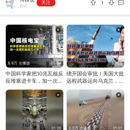
关注
1
四川
8.8万 次播放
05:04
03:35
中国科学家把10兆瓦核反
绕开国会审批！美国大批
应堆塞进卡车，加一次燃
远程武器运向乌克兰，集
料能跑几十年
中打击俄纵深目标
01:36
2.0万 次播放
01:01