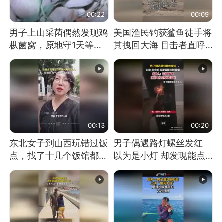
00:22
00:09
男子上山采菌偶然发现鸡
美国渔民钓获鲨鱼徒手将
枞菌窝，原地守1天等它
其拽回大海 目击者直呼
长大：挖了140多朵
震惊 （视频来源：参考
消息）
00:13
00:20
东北女子到山西玩错过饭
男子偶遇路灯螺丝发红
点，找了十几个饭馆都没
以为是小灯 却发现能点
开门：午休到几点
燃香烟 当事人：已报警
处理