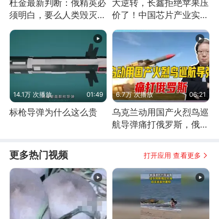
杜金最新判断：俄精英必
大逆转，长鑫拒绝苹果压
须明白，要么人类毁灭，
价了！中国芯片产业实现
要么俄毁灭
怎样的逆袭？
14.1万 次播放
01:49
6.7万 次播放
06:21
标枪导弹为什么这么贵
乌克兰动用国产火烈鸟巡
航导弹痛打俄罗斯，俄军
为什么没能拦截？
更多热门视频
打开应用 查看更多