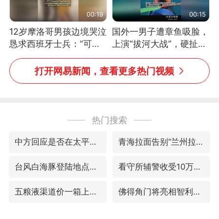
00:19
00:15
12岁摩洛哥男孩边境哭泣
国外一男子遭章鱼吸脸，
恳求西班牙士兵：“可不
上演“拔河大战”，硬扯加
可以不要把我遣返回国”
铁棒敲打方才挣脱
打开网易新闻，查看更多热门视频
热门搜索
中方回应是否在太平洋海底开采稀土
青海拉面告别“兰州拉面”
台风白海豚登陆地点更新
看守所辅警收受10万获刑1年
五粮液渠道价一箱上涨近百元
佛得角门将亮相智利俱乐部主场