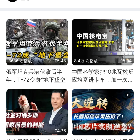
3636 次播放
05:48
8.4万 次播放
05:04
俄军坦克兵潜伏敌后半
中国科学家把10兆瓦核反
年，T-72变身“地下堡垒”
应堆塞进卡车，加一次燃
料能跑几十年
04:26
04:09