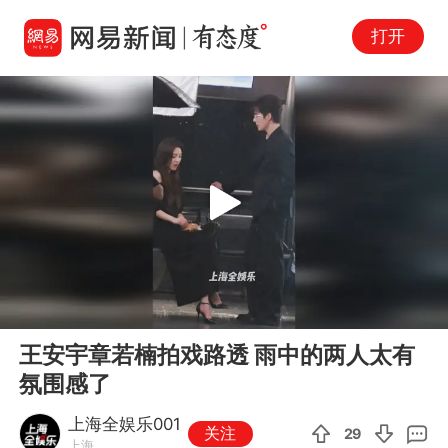
打开
Play
00:00
00:12
En
王安宇章若楠拍戏路透 雨中的两人太有
fu
氛围感了
上海全娱乐001
关注
29
上海