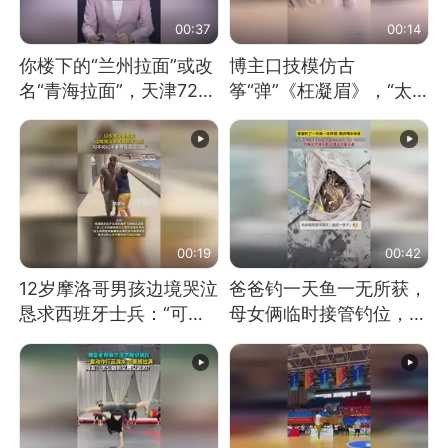
00:37
00:14
你楼下的“兰州拉面”或改
博主口技模仿古
名“青海拉面”，天津72家
筝“弹”《枉凝眉》，“太
面馆已集体更换招牌
像了～你是吃古筝长大的
吗？”“或将成为首位考级
不带古筝的选手。”（来
源：新华每日电讯）
00:19
00:42
12岁摩洛哥男孩边境哭泣
爸爸钓一天鱼一无所获，
恳求西班牙士兵：“可不
母女俩临时接管钓位，用
可以不要把我遣返回国”
玩具鱼竿钓上大鱼