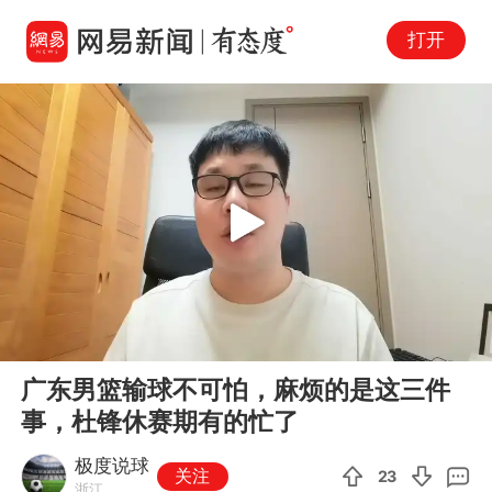
打开
Play
00:00
05:10
En
广东男篮输球不可怕，麻烦的是这三件
fu
事，杜锋休赛期有的忙了
极度说球
关注
23
浙江