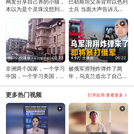
网友分享自己养的小猫，
巴勒斯坦父亲背对以色列
本以为是个灵珠没想到是
士兵 当面大声告诉儿
魔丸
子：永远不要害怕他们！
9399 次播放
03:23
4.8万 次播放
06:22
非洲两个国家，一个学习
被俄军滑翔炸弹炸了两
中国，一个学习美国，结
年，乌克兰造出了自己
果怎么样了？
的“空中长臂”
更多热门视频
打开应用 查看更多