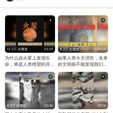
12.3万 次播放
03:55
8.3万 次播放
04:05
为什么说火星上发现生
如果人类今天消失，未来
命，将是人类绝望的开
的文明能不能发现我们存
始？
在过？
4.3万 次播放
00:32
00:12