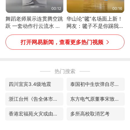
00:12
00:16
舞蹈老师展示连贯腾空跳
华山论“毽”名场面上新！
跃 一套动作行云流水 节
网友：毽子不是你踢我
奏感拉满 网友：怎么做
捡，我踢你捡吗
到又舞又武的？
打开网易新闻，查看更多热门视频
热门搜索
四川宜宾3.4级地震
泰国初中生饮弹自尽前开了26枪
浙江台州《告全体市民书》
东方电气原董事宋致远被查
香港宏福苑火灾或由烟头引起
多所高校取消艺考