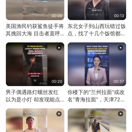
00:09
00:13
美国渔民钓获鲨鱼徒手将
东北女子到山西玩错过饭
其拽回大海 目击者直呼
点，找了十几个饭馆都没
震惊 （视频来源：参考
开门：午休到几点
消息）
00:20
00:37
男子偶遇路灯螺丝发红
你楼下的“兰州拉面”或改
以为是小灯 却发现能点
名“青海拉面”，天津72家
燃香烟 当事人：已报警
面馆已集体更换招牌
处理