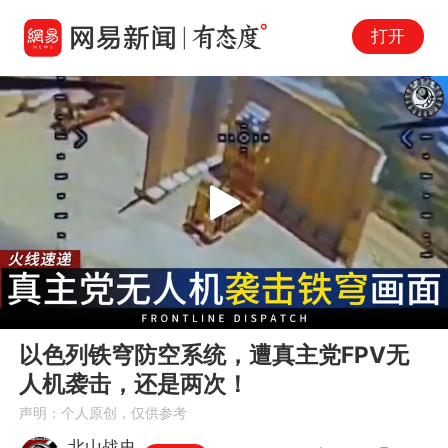
打开
Play
00:00
02:05
En
以色列铁穹防空系统，遭真主党FPV无
fu
人机袭击，还是两次！
声明：个人原创，仅供参考
北山战史