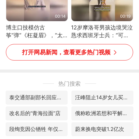
00:14
00:19
博主口技模仿古
12岁摩洛哥男孩边境哭泣
筝“弹”《枉凝眉》，“太
恳求西班牙士兵：“可不
像了～你是吃古筝长大的
可以不要把我遣返回国”
吗？”“或将成为首位考级
打开网易新闻，查看更多热门视频
不带古筝的选手。”（来
源：新华每日电讯）
热门搜索
泰交通部副部长回应中国人遭歧视手势
汪峰阻止14岁女儿买大牌
改名后的“青海拉面”店
俄称欧洲若想和平解决冲突应停止援乌
段绚竞因公牺牲 年仅44岁
蔚来换电突破1.2亿次