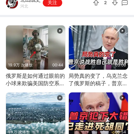
关注
2
河北
19.9万 次播放
00:44
03:06
俄罗斯是如何通过眼前的
局势真的变了，乌克兰念
小球来欺骗美国防空系统
了俄罗斯的稿子，普京说
的
战胜自己就是胜利
1.9万 次播放
16:34
08:54