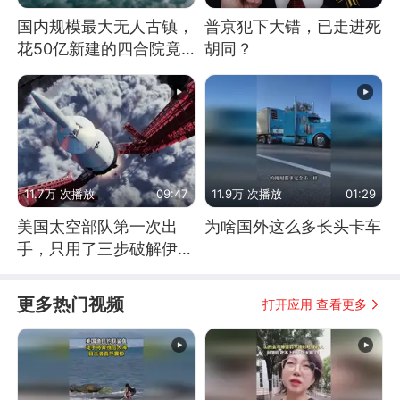
国内规模最大无人古镇，
普京犯下大错，已走进死
花50亿新建的四合院竟
胡同？
没人住，发生了啥
11.7万 次播放
09:47
11.9万 次播放
01:29
美国太空部队第一次出
为啥国外这么多长头卡车
手，只用了三步破解伊朗
防空
更多热门视频
打开应用 查看更多