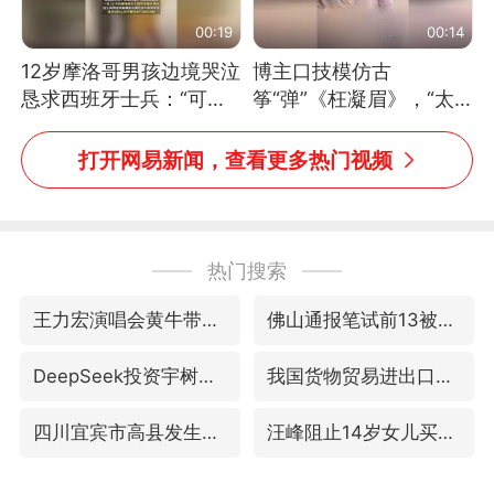
00:19
00:14
12岁摩洛哥男孩边境哭泣
博主口技模仿古
恳求西班牙士兵：“可不
筝“弹”《枉凝眉》，“太
可以不要把我遣返回国”
像了～你是吃古筝长大的
吗？”“或将成为首位考级
打开网易新闻，查看更多热门视频
不带古筝的选手。”（来
源：新华每日电讯）
热门搜索
王力宏演唱会黄牛带观众藏匿被查获
佛山通报笔试前13被淘汰后5名进体检
DeepSeek投资宇树科技意味什么
我国货物贸易进出口超30万亿元
四川宜宾市高县发生4.9级地震
汪峰阻止14岁女儿买大牌