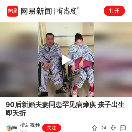
打开
Play
00:00
00:16
En
90后新婚夫妻同患罕见病瘫痪 孩子出生
fu
即夭折
橙薪视频
关注
24
河北