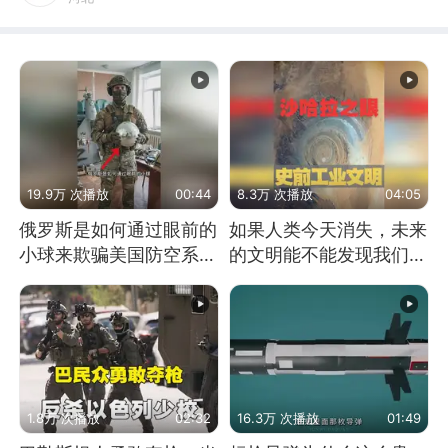
19.9万 次播放
00:44
8.3万 次播放
04:05
俄罗斯是如何通过眼前的
如果人类今天消失，未来
小球来欺骗美国防空系统
的文明能不能发现我们存
的
在过？
1.8万 次播放
02:32
16.3万 次播放
01:49