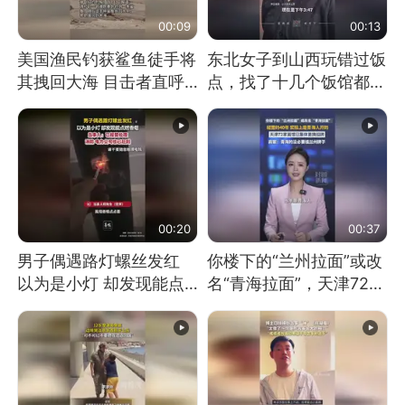
00:09
00:13
美国渔民钓获鲨鱼徒手将
东北女子到山西玩错过饭
其拽回大海 目击者直呼
点，找了十几个饭馆都没
震惊 （视频来源：参考
开门：午休到几点
消息）
00:20
00:37
男子偶遇路灯螺丝发红
你楼下的“兰州拉面”或改
以为是小灯 却发现能点
名“青海拉面”，天津72家
燃香烟 当事人：已报警
面馆已集体更换招牌
处理