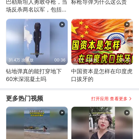
巴勒斯坦人勇敢夺枪，当
标枪导弹为什么这么贵
场反杀两名以军，包括一
名少校
31.4万 次播放
00:36
9.0万 次播放
06:42
钻地弹真的能打穿地下
中国资本是怎样在印度虎
60米深混凝土吗
口拔牙的
更多热门视频
打开应用 查看更多