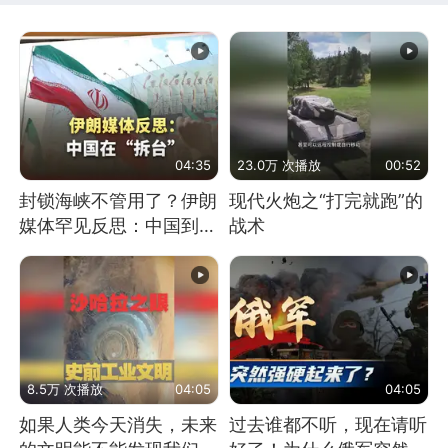
04:35
23.0万 次播放
00:52
封锁海峡不管用了？伊朗
现代火炮之“打完就跑”的
媒体罕见反思：中国到底
战术
是不是在"拆台"
8.5万 次播放
04:05
04:05
如果人类今天消失，未来
过去谁都不听，现在请听