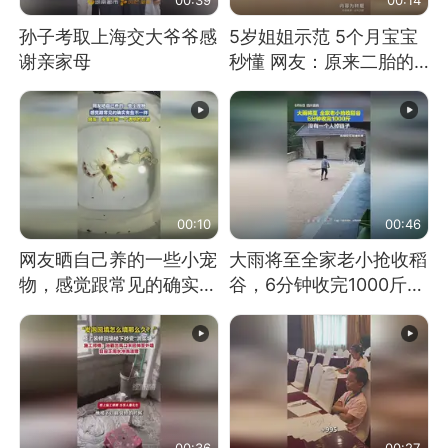
孙子考取上海交大爷爷感
5岁姐姐示范 5个月宝宝
谢亲家母
秒懂 网友：原来二胎的
快乐长这样
00:10
00:46
网友晒自己养的一些小宠
大雨将至全家老小抢收稻
物，感觉跟常见的确实有
谷，6分钟收完1000斤，
些不一样
没有一个人掉链子
00:36
00:27