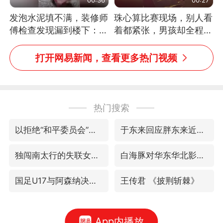
发泡水泥填不满，装修师
珠心算比赛现场，别人看
傅检查发现漏到楼下：出
着都紧张，男孩却全程气
风口未延伸到外墙
定神闲、从容作答，最终
拿下冠军。网友：这淡定
打开网易新闻，查看更多热门视频
的样子，一看就是有实
力！（人民日报）
热门搜索
以拒绝“和平委员会”的加沙和平计划
于东来回应胖东来近25年老店年底关闭
独闯南太行的失联女生最后轨迹已确认
白海豚对华东华北影响会大于巴威
国足U17与阿森纳决赛取消 并列冠军
王传君 《披荆斩棘》
App内播放