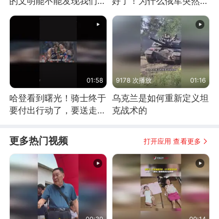
的文明能不能发现我们存
好了！为什么俄军突然强
在过？
硬起来了？
01:58
9178 次播放
01:16
哈登看到曙光！骑士终于
乌克兰是如何重新定义坦
要付出行动了，要送走拖
克战术的
油瓶才能得到猛将
更多热门视频
打开应用 查看更多
00:39
00:14