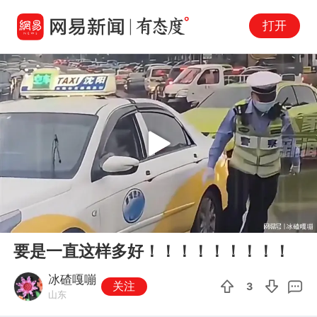
打开
Play
00:00
00:26
En
要是一直这样多好！！！！！！！！！
fu
冰碴嘎嘣
关注
3
山东