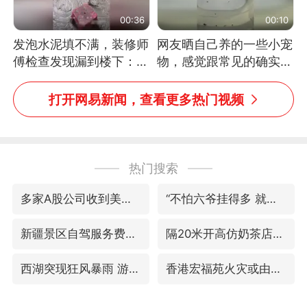
00:36
00:10
发泡水泥填不满，装修师
网友晒自己养的一些小宠
傅检查发现漏到楼下：出
物，感觉跟常见的确实有
风口未延伸到外墙
些不一样
打开网易新闻，查看更多热门视频
热门搜索
多家A股公司收到美国关税退款
“不怕六爷挂得多 就怕六爷挂一颗”
新疆景区自驾服务费改为按车收费
隔20米开高仿奶茶店被判赔35万元
西湖突现狂风暴雨 游客瞬间被浇透
香港宏福苑火灾或由烟头引起