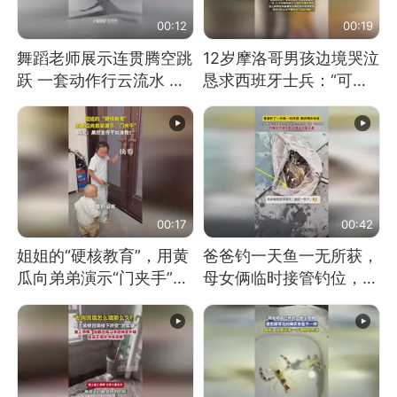
00:12
00:19
舞蹈老师展示连贯腾空跳
12岁摩洛哥男孩边境哭泣
跃 一套动作行云流水 节
恳求西班牙士兵：“可不
奏感拉满 网友：怎么做
可以不要把我遣返回国”
到又舞又武的？
00:17
00:42
姐姐的“硬核教育”，用黄
爸爸钓一天鱼一无所获，
瓜向弟弟演示“门夹手”，
母女俩临时接管钓位，用
网友：果然言传不如身
玩具鱼竿钓上大鱼
教！