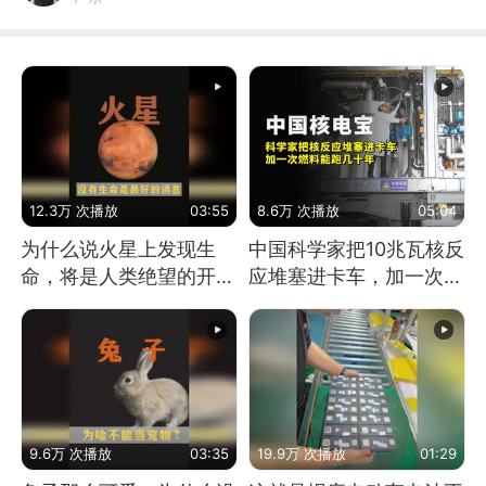
12.3万 次播放
03:55
8.6万 次播放
05:04
为什么说火星上发现生
中国科学家把10兆瓦核反
命，将是人类绝望的开
应堆塞进卡车，加一次燃
始？
料能跑几十年
9.6万 次播放
03:35
19.9万 次播放
01:29