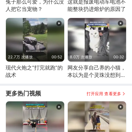
兔子那么可爱，为什么没
这就是报废电动车电池不
人把它当宠物？
能整块扔进熔炉的原因了
22.7万 次播放
00:52
8.0万 次播放
00:32
现代火炮之“打完就跑”的
网友分享自己养的小猫，
战术
本以为是个灵珠没想到是
魔丸
更多热门视频
打开应用 查看更多