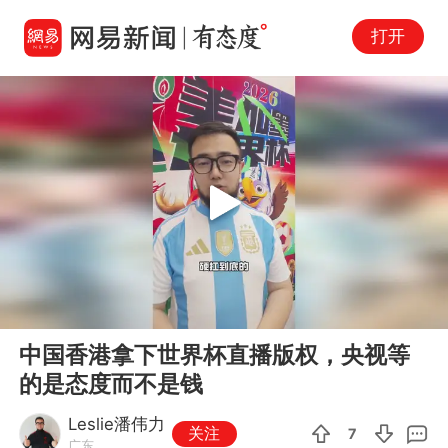
打开
Play
00:00
01:55
En
中国香港拿下世界杯直播版权，央视等
fu
的是态度而不是钱
Leslie潘伟力
关注
7
广东