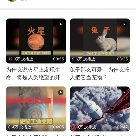
12.3万 次播放
03:55
9.6万 次播放
03:35
为什么说火星上发现生
兔子那么可爱，为什么没
命，将是人类绝望的开
人把它当宠物？
始？
8.4万 次播放
04:05
11.9万 次播放
09:47