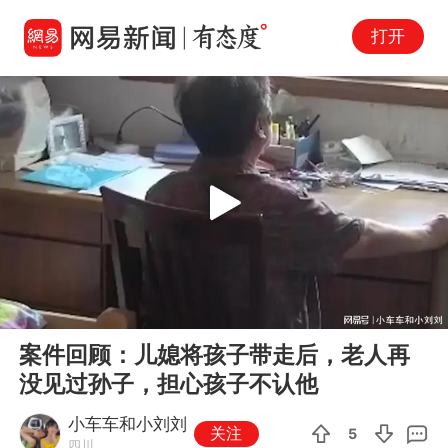
打开
Play
00:00
01:00
En
案件回顾：儿媳将孩子带走后，老人再
fu
没见过孙子，担心孩子不认他
小车车和小刘刘
关注
5
四川