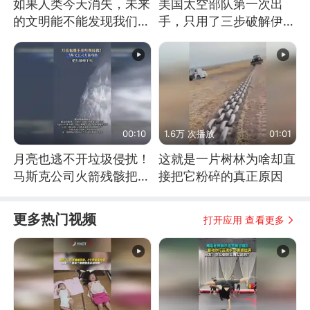
如果人类今天消失，未来
美国太空部队第一次出
的文明能不能发现我们存
手，只用了三步破解伊朗
在过？
防空
00:10
1.6万 次播放
01:01
月亮也逃不开垃圾侵扰！
这就是一片树林为啥却直
马斯克公司火箭残骸把月
接把它粉碎的真正原因
球撞个坑
更多热门视频
打开应用 查看更多