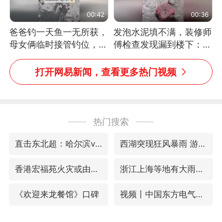
00:42
00:36
爸爸钓一天鱼一无所获，
发泡水泥填不满，装修师
母女俩临时接管钓位，用
傅检查发现漏到楼下：出
玩具鱼竿钓上大鱼
风口未延伸到外墙
打开网易新闻，查看更多热门视频
热门搜索
直击东北超：哈尔滨vs通辽
西湖突现狂风暴雨 游客瞬间被浇透
香港宏福苑火灾或由烟头引起
浙江上海等地有大雨或暴雨
《欢迎来龙餐馆》口碑
视频丨中国东方电气集团原党组副书记、董事宋致远被查