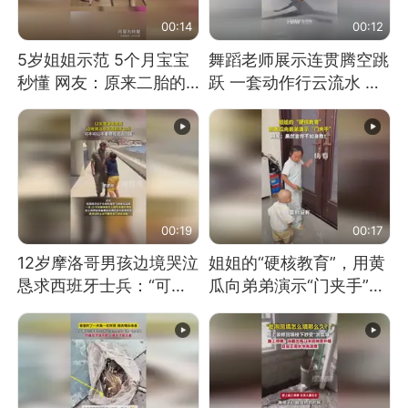
00:14
00:12
5岁姐姐示范 5个月宝宝
舞蹈老师展示连贯腾空跳
秒懂 网友：原来二胎的
跃 一套动作行云流水 节
快乐长这样
奏感拉满 网友：怎么做
到又舞又武的？
00:19
00:17
12岁摩洛哥男孩边境哭泣
姐姐的“硬核教育”，用黄
恳求西班牙士兵：“可不
瓜向弟弟演示“门夹手”，
可以不要把我遣返回国”
网友：果然言传不如身
教！