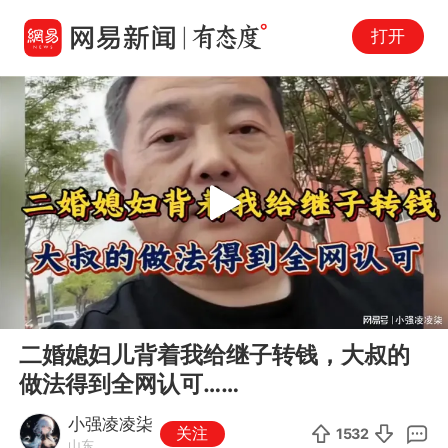
打开
Play
00:00
04:21
En
二婚媳妇儿背着我给继子转钱，大叔的
fu
做法得到全网认可……
小强凌凌柒
关注
1532
山东