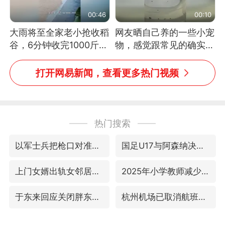
00:46
00:10
大雨将至全家老小抢收稻
网友晒自己养的一些小宠
谷，6分钟收完1000斤，
物，感觉跟常见的确实有
没有一个人掉链子
些不一样
打开网易新闻，查看更多热门视频
热门搜索
以军士兵把枪口对准中国记者
国足U17与阿森纳决赛取消 并列冠军
上门女婿出轨女邻居多年被判重婚罪
2025年小学教师减少13.19万
于东来回应关闭胖东来生活广场店
杭州机场已取消航班388架次