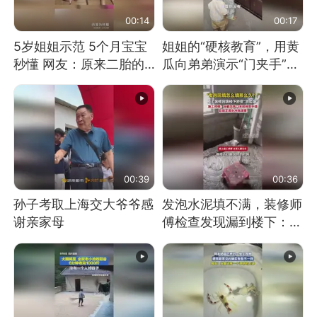
00:14
00:17
5岁姐姐示范 5个月宝宝
姐姐的“硬核教育”，用黄
秒懂 网友：原来二胎的
瓜向弟弟演示“门夹手”，
快乐长这样
网友：果然言传不如身
教！
00:39
00:36
孙子考取上海交大爷爷感
发泡水泥填不满，装修师
谢亲家母
傅检查发现漏到楼下：出
风口未延伸到外墙