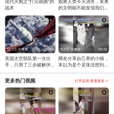
现代火炮之“打完就跑”的
如果人类今天消失，未来
战术
的文明能不能发现我们存
在过？
12.0万 次播放
09:47
11.0万 次播放
00:32
美国太空部队第一次出
网友分享自己养的小猫，
手，只用了三步破解伊朗
本以为是个灵珠没想到是
防空
魔丸
更多热门视频
打开应用 查看更多