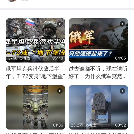
3740 次播放
05:48
04:05
俄军坦克兵潜伏敌后半
过去谁都不听，现在请听
年，T-72变身“地下堡垒”
好了！为什么俄军突然强
硬起来了？
01:36
25.2万 次播放
00:52