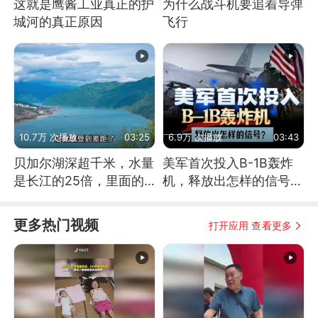
这就是鹰酱工业真正的护
为什么战斗机要追着导弹
城河的真正原因
飞行
10.7万 次播放
03:25
6.9万 次播放
03:43
贝加尔湖深超千米，水量
美军首次投入B-1B轰炸
是长江的25倍，里面的
机，释放出怎样的信号？
鱼究竟有多大？
为何伊朗拦不住？
更多热门视频
打开应用 查看更多