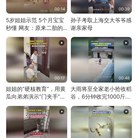
00:14
00:39
5岁姐姐示范 5个月宝宝
孙子考取上海交大爷爷感
秒懂 网友：原来二胎的
谢亲家母
快乐长这样
00:17
00:46
姐姐的“硬核教育”，用黄
大雨将至全家老小抢收稻
瓜向弟弟演示“门夹手”，
谷，6分钟收完1000斤，
网友：果然言传不如身
没有一个人掉链子
教！