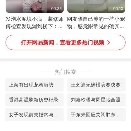
00:36
00:10
发泡水泥填不满，装修师
网友晒自己养的一些小宠
傅检查发现漏到楼下：出
物，感觉跟常见的确实有
风口未延伸到外墙
些不一样
打开网易新闻，查看更多热门视频
热门搜索
上海有出现龙卷潜势
王艺迪无缘横滨赛决赛
香港高温刷新历史纪录
刘嘉玲晒与周星驰合照
女子发现前夫婚内与第三者育子
于东来回应关闭胖东来生活广场店