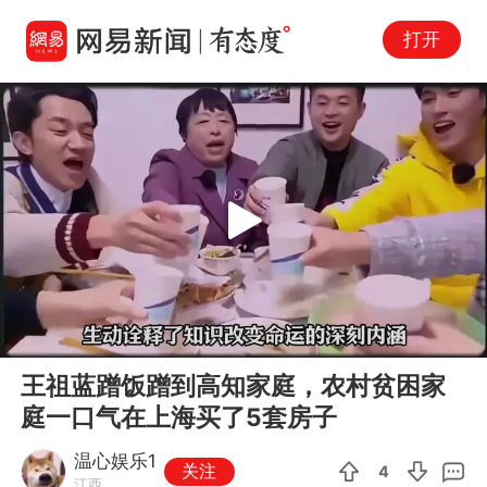
打开
Play
00:00
03:28
En
王祖蓝蹭饭蹭到高知家庭，农村贫困家
fu
庭一口气在上海买了5套房子
温心娱乐1
关注
4
江西