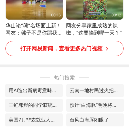
00:16
00:12
华山论“毽”名场面上新！
网友分享家里成熟的辣
网友：毽子不是你踢我
椒，“这要摘到哪一天？”
捡，我踢你捡吗
打开网易新闻，查看更多热门视频
热门搜索
用AI造出新病毒意味着什么
云南一地村民过火把节意外灼伤16人
王虹邓煜的同学获统计学界诺贝尔奖
预计“白海豚”明晚将在浙江舟山到福建福鼎一带沿海登陆
美国7月非农就业人数意外减少2.3万人
台风白海豚闭眼了