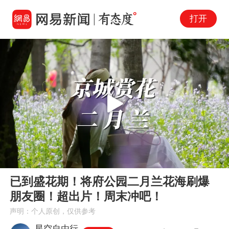
打开
Play
00:00
01:48
En
已到盛花期！将府公园二月兰花海刷爆
fu
朋友圈！超出片！周末冲吧！
声明：个人原创，仅供参考
星空自由行