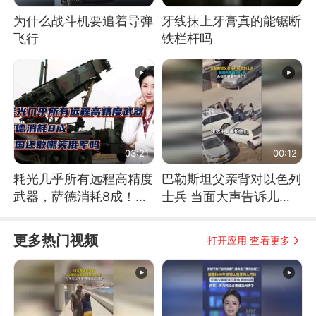
为什么战斗机要追着导弹
牙线抹上牙膏真的能锯断
飞行
铁栏杆吗
03:21
00:12
耗光几乎所有远程高精度
巴勒斯坦父亲背对以色列
武器，萨德消耗8成！美
士兵 当面大声告诉儿
国还敢嘲笑俄军吗
子：永远不要害怕他们！
更多热门视频
打开应用 查看更多