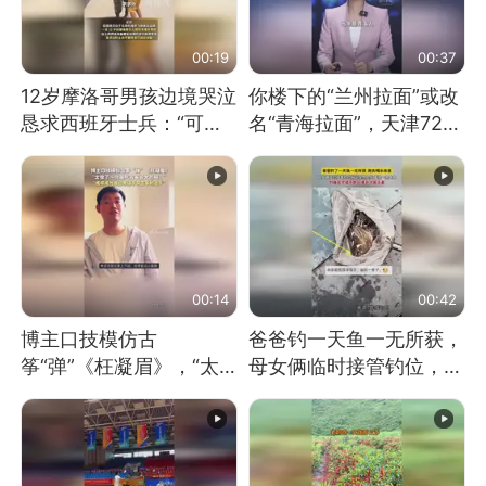
00:19
00:37
12岁摩洛哥男孩边境哭泣
你楼下的“兰州拉面”或改
恳求西班牙士兵：“可不
名“青海拉面”，天津72家
可以不要把我遣返回国”
面馆已集体更换招牌
00:14
00:42
博主口技模仿古
爸爸钓一天鱼一无所获，
筝“弹”《枉凝眉》，“太
母女俩临时接管钓位，用
像了～你是吃古筝长大的
玩具鱼竿钓上大鱼
吗？”“或将成为首位考级
不带古筝的选手。”（来
源：新华每日电讯）