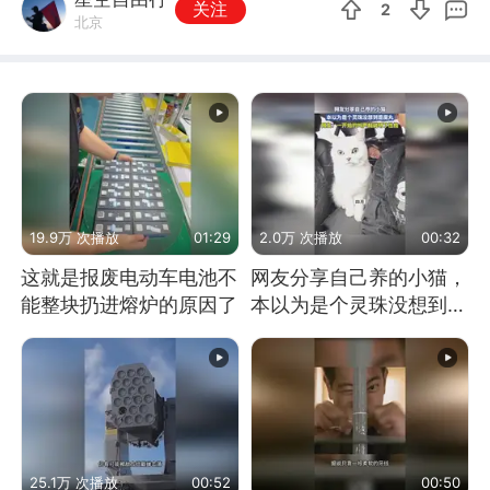
关注
2
北京
19.9万 次播放
01:29
2.0万 次播放
00:32
这就是报废电动车电池不
网友分享自己养的小猫，
能整块扔进熔炉的原因了
本以为是个灵珠没想到是
魔丸
25.1万 次播放
00:52
00:50