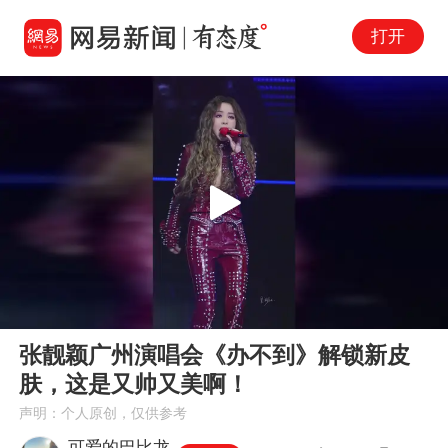
打开
Play
00:00
00:15
En
张靓颖广州演唱会《办不到》解锁新皮
fu
肤，这是又帅又美啊！
声明：个人原创，仅供参考
可爱的巴比龙