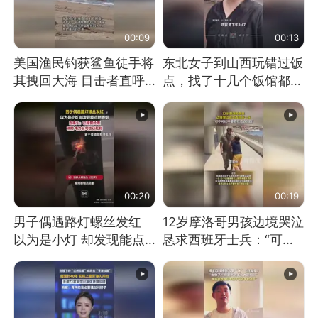
00:09
00:13
美国渔民钓获鲨鱼徒手将
东北女子到山西玩错过饭
其拽回大海 目击者直呼
点，找了十几个饭馆都没
震惊 （视频来源：参考
开门：午休到几点
消息）
00:20
00:19
男子偶遇路灯螺丝发红
12岁摩洛哥男孩边境哭泣
以为是小灯 却发现能点
恳求西班牙士兵：“可不
燃香烟 当事人：已报警
可以不要把我遣返回国”
处理