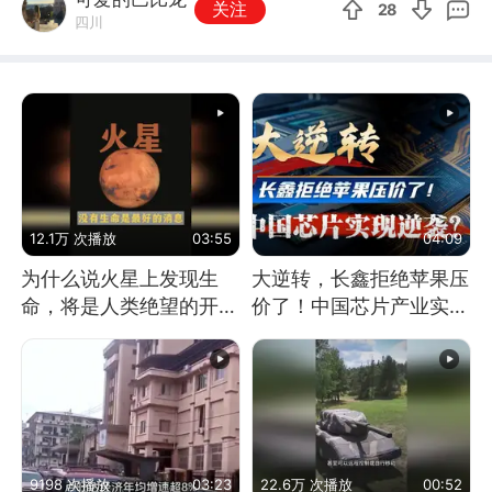
关注
28
四川
12.1万 次播放
03:55
04:09
为什么说火星上发现生
大逆转，长鑫拒绝苹果压
命，将是人类绝望的开
价了！中国芯片产业实现
始？
怎样的逆袭？
9198 次播放
03:23
22.6万 次播放
00:52