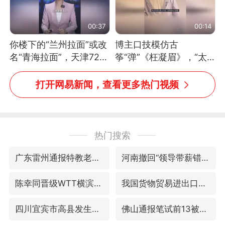
00:37
00:14
你楼下的“兰州拉面”或改
博主口技模仿古
名“青海拉面”，天津72家
筝“弹”《枉凝眉》，“太
面馆已集体更换招牌
像了～你是吃古筝长大的
吗？”“或将成为首位考级
打开网易新闻，查看更多热门视频
不带古筝的选手。”（来
源：新华每日电讯）
热门搜索
广东雷州通报特教老师招聘违规事件
河南撤回“领导带薪错峰休假”通知
陈幸同晋级WTT横滨冠军赛8强
我国货物贸易进出口超30万亿元
四川宜宾市高县发生4.9级地震
佛山通报笔试前13被淘汰后5名进体检