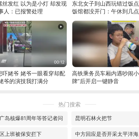
丝发红 以为是小灯 却发现
东北女子到山西玩错过饭点
当事人：已报警处理
饭馆都没开门：午休到几点
00:12
想吓姥爷 姥爷一眼看穿却配
高铁乘务员车厢内遇吵闹小
：姥爷的演技我打满分
牌”后开启一键静音
热门搜索
广岛核爆81周年等答记者问
昆明石林火把节
区上班被保安拦下
中方回应是否开采太平洋海