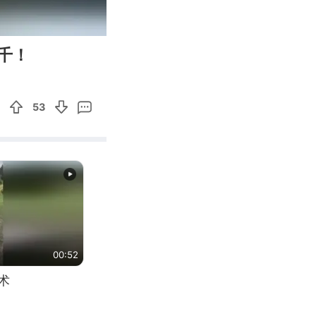
01:09
Enter
千！
fullscreen
53
00:52
术