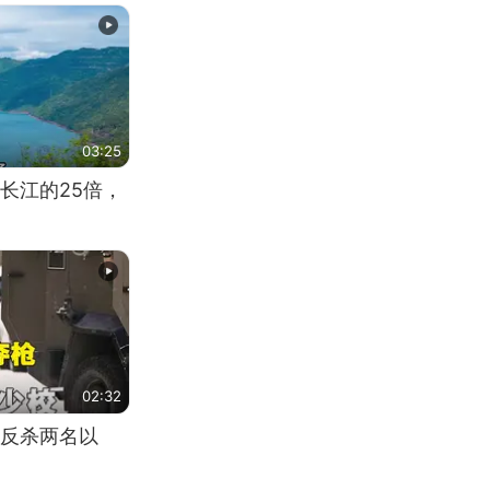
03:25
长江的25倍，
02:32
反杀两名以