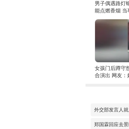
男子偶遇路灯螺
能点燃香烟 
女孩门后蹲守
合演出 网友
外交部发言人就
郑国霖回应去景