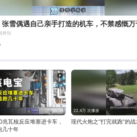
，张雪偶遇自己亲手打造的机车，不禁感慨万
慎辨别
涕
05:04
22.4万 次播放
10兆瓦核反应堆塞进卡车，
现代火炮之“打完就跑”的战
跑几十年