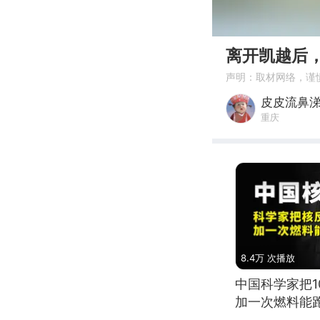
00:00
离开凯越后
声明：取材网络，谨
皮皮流鼻
重庆
8.4万 次播放
中国科学家把
加一次燃料能