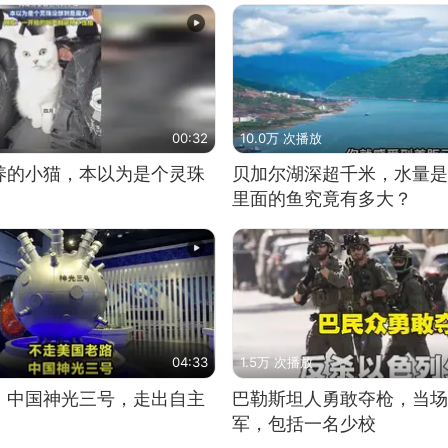
00:32
10.0万 次播放
养的小猫，本以为是个灵珠
贝加尔湖深超千米，水量是
里面的鱼究竟有多大？
04:33
1.5万 次播放
！中国神光三号，走出自主
巴勒斯坦人勇敢夺枪，当场
军，包括一名少校