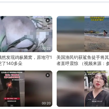
00:22
偶然发现鸡枞菌窝，原地守1
美国渔民钓获鲨鱼徒手将其
了140多朵
者直呼震惊 （视频来源：
00:20