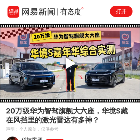
打开
Play
00:00
06:04
En
20万级华为智驾旗舰大六座，华境S藏
fu
在风挡里的激光雷达有多神？
声明：个人原创，仅供参考
科技客评