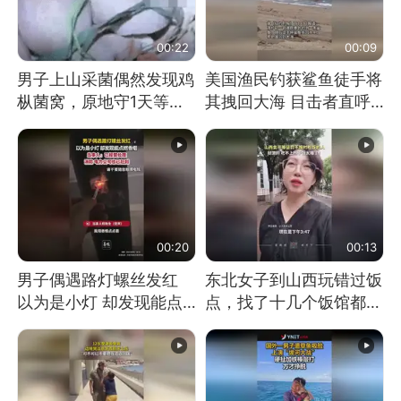
00:22
00:09
男子上山采菌偶然发现鸡
美国渔民钓获鲨鱼徒手将
枞菌窝，原地守1天等它
其拽回大海 目击者直呼
长大：挖了140多朵
震惊 （视频来源：参考
消息）
00:20
00:13
男子偶遇路灯螺丝发红
东北女子到山西玩错过饭
以为是小灯 却发现能点
点，找了十几个饭馆都没
燃香烟 当事人：已报警
开门：午休到几点
处理