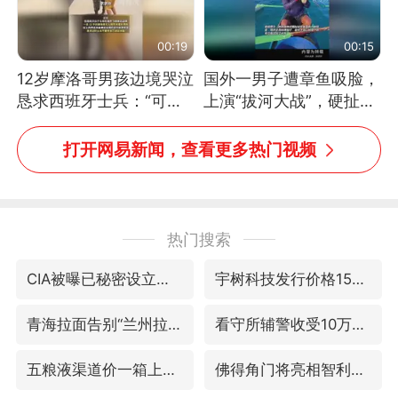
00:19
00:15
12岁摩洛哥男孩边境哭泣
国外一男子遭章鱼吸脸，
恳求西班牙士兵：“可不
上演“拔河大战”，硬扯加
可以不要把我遣返回国”
铁棒敲打方才挣脱
打开网易新闻，查看更多热门视频
热门搜索
CIA被曝已秘密设立古巴工作组
宇树科技发行价格150.80元/股
青海拉面告别“兰州拉面”
看守所辅警收受10万获刑1年
五粮液渠道价一箱上涨近百元
佛得角门将亮相智利俱乐部主场