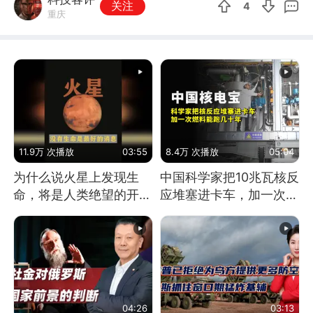
关注
4
重庆
11.9万 次播放
03:55
8.4万 次播放
05:04
为什么说火星上发现生
中国科学家把10兆瓦核反
命，将是人类绝望的开
应堆塞进卡车，加一次燃
始？
料能跑几十年
04:26
03:13