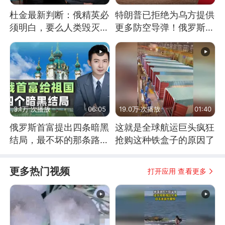
杜金最新判断：俄精英必
特朗普已拒绝为乌方提供
须明白，要么人类毁灭，
更多防空导弹！俄罗斯抓
要么俄毁灭
住窗口期猛炸基辅
3.1万 次播放
06:05
19.0万 次播放
01:40
俄罗斯首富提出四条暗黑
这就是全球航运巨头疯狂
结局，最不坏的那条路是
抢购这种铁盒子的原因了
通向东方
更多热门视频
打开应用 查看更多