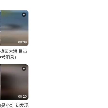
00:09
拽回大海 目击
参考消息）
00:20
为是小灯 却发现