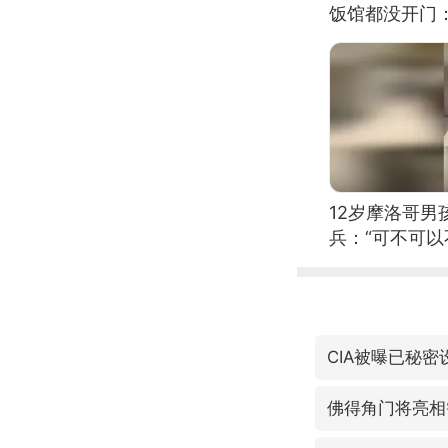
饭馆都没开门
12岁摩洛哥
兵：“可不可以
CIA被曝已秘
佛得角门将亮相