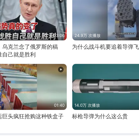
03:06
24.9万 次播放
，乌克兰念了俄罗斯的稿
为什么战斗机要追着导弹飞
胜自己就是胜利
01:40
14.0万 次播放
运巨头疯狂抢购这种铁盒子
标枪导弹为什么这么贵