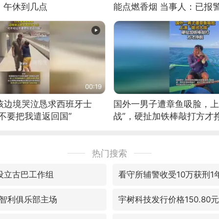
：午休到几点
能点燃香烟 当事人：已报
00:19
男孩边境哭泣恳求西班牙士
国外一男子遭章鱼吸脸，上
不要把我遣返回国”
战”，硬扯加铁棒敲打方才
热门搜索
密设立古巴工作组
看守所辅警收受10万获刑1
智利俱乐部主场
宇树科技发行价格150.80元