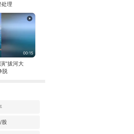
警处理
00:15
演“拔河大
挣脱
年
/股