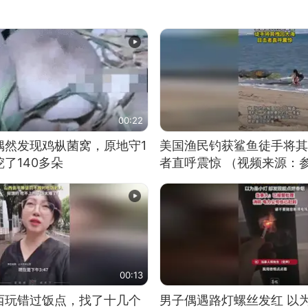
00:22
偶然发现鸡枞菌窝，原地守1
美国渔民钓获鲨鱼徒手将其
了140多朵
者直呼震惊 （视频来源：
00:13
西玩错过饭点，找了十几个
男子偶遇路灯螺丝发红 以