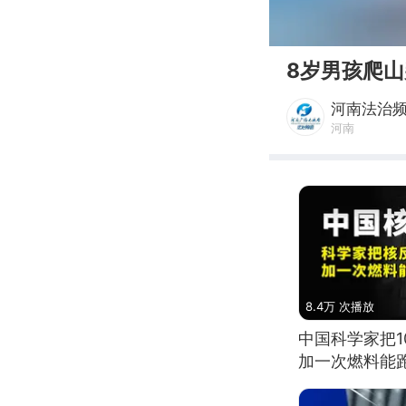
00:00
8岁男孩爬
河南法治
河南
8.4万 次播放
中国科学家把
加一次燃料能