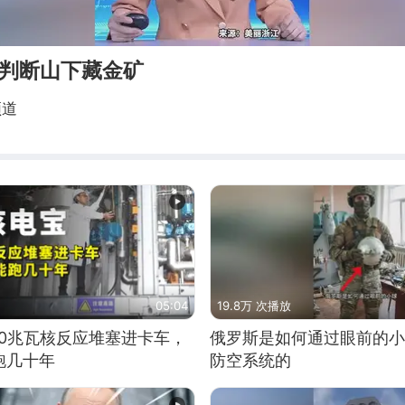
山判断山下藏金矿
频道
05:04
19.8万 次播放
10兆瓦核反应堆塞进卡车，
俄罗斯是如何通过眼前的小
跑几十年
防空系统的