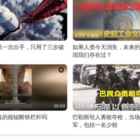
09:47
8.2万 次播放
第一次出手，只用了三步破
如果人类今天消失，未来的
现我们存在过？
00:50
1.5万 次播放
真的能锯断铁栏杆吗
巴勒斯坦人勇敢夺枪，当场
军，包括一名少校