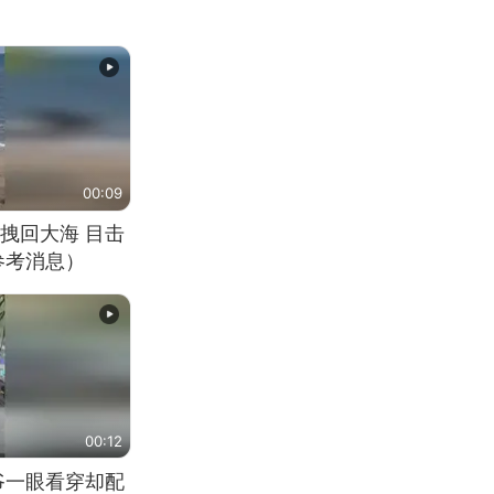
00:09
拽回大海 目击
参考消息）
00:12
爷一眼看穿却配