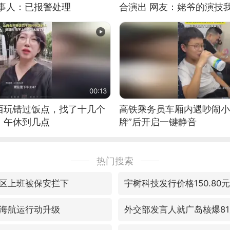
当事人：已报警处理
合演出 网友：姥爷的演技
00:13
西玩错过饭点，找了十几个
高铁乘务员车厢内遇吵闹小
：午休到几点
牌”后开启一键静音
热门搜索
区上班被保安拦下
宇树科技发行价格150.80元
海航运行动升级
外交部发言人就广岛核爆8