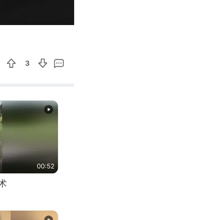
00:19
Enter
fullscreen
3
00:52
术