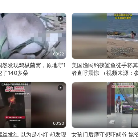
00:22
偶然发现鸡枞菌窝，原地守1
美国渔民钓获鲨鱼徒手将其
了140多朵
者直呼震惊 （视频来源：
00:20
丝发红 以为是小灯 却发现
女孩门后蹲守想吓姥爷 姥