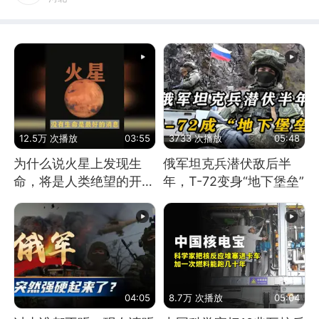
12.5万 次播放
03:55
3733 次播放
05:48
为什么说火星上发现生
俄军坦克兵潜伏敌后半
命，将是人类绝望的开
年，T-72变身“地下堡垒”
始？
04:05
8.7万 次播放
05:04