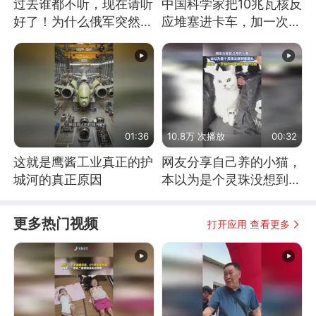
过去谁都不听，现在请听
中国科学家把10兆瓦核反
好了！为什么俄军突然强
应堆塞进卡车，加一次燃
硬起来了？
料能跑几十年
01:36
10.8万 次播放
00:32
这就是鹰酱工业真正的护
网友分享自己养的小猫，
城河的真正原因
本以为是个灵珠没想到是
魔丸
更多热门视频
打开应用 查看更多