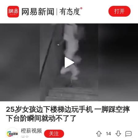
打开
Play
00:00
00:10
En
25岁女孩边下楼梯边玩手机 一脚踩空摔
fu
下台阶瞬间就动不了了
橙薪视频
关注
14
河北