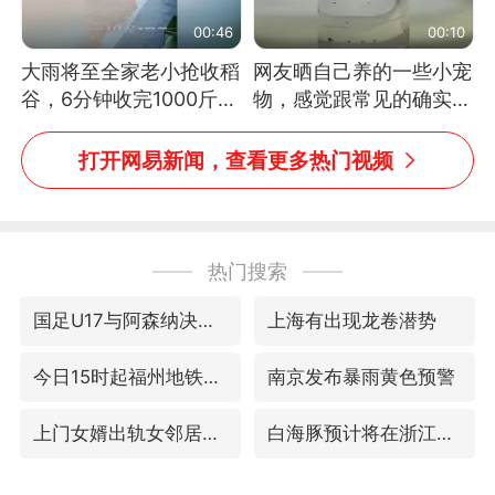
00:46
00:10
大雨将至全家老小抢收稻
网友晒自己养的一些小宠
谷，6分钟收完1000斤，
物，感觉跟常见的确实有
没有一个人掉链子
些不一样
打开网易新闻，查看更多热门视频
热门搜索
国足U17与阿森纳决赛取消 并列冠军
上海有出现龙卷潜势
今日15时起福州地铁高架区段停运
南京发布暴雨黄色预警
上门女婿出轨女邻居多年被判重婚罪
白海豚预计将在浙江苍南到三门一带登陆