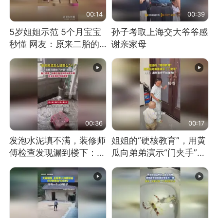
00:14
00:39
5岁姐姐示范 5个月宝宝
孙子考取上海交大爷爷感
秒懂 网友：原来二胎的
谢亲家母
快乐长这样
00:36
00:17
发泡水泥填不满，装修师
姐姐的“硬核教育”，用黄
傅检查发现漏到楼下：出
瓜向弟弟演示“门夹手”，
风口未延伸到外墙
网友：果然言传不如身
教！