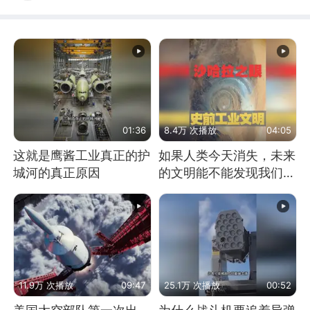
01:36
8.4万 次播放
04:05
这就是鹰酱工业真正的护
如果人类今天消失，未来
城河的真正原因
的文明能不能发现我们存
在过？
11.9万 次播放
09:47
25.1万 次播放
00:52