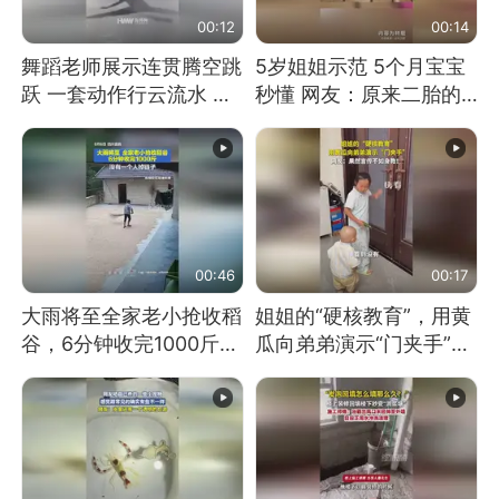
00:12
00:14
舞蹈老师展示连贯腾空跳
5岁姐姐示范 5个月宝宝
跃 一套动作行云流水 节
秒懂 网友：原来二胎的
奏感拉满 网友：怎么做
快乐长这样
到又舞又武的？
00:46
00:17
大雨将至全家老小抢收稻
姐姐的“硬核教育”，用黄
谷，6分钟收完1000斤，
瓜向弟弟演示“门夹手”，
没有一个人掉链子
网友：果然言传不如身
教！