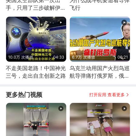
美国太空部队第一次出
为什么战斗机要追着导弹
手，只用了三步破解伊朗
飞行
防空
10.0万 次播放
04:33
6.7万 次播放
06:21
不走美国老路！中国神光
乌克兰动用国产火烈鸟巡
三号，走出自主创新之路
航导弹痛打俄罗斯，俄军
为什么没能拦截？
更多热门视频
打开应用 查看更多