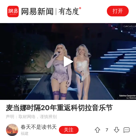
打开
Play
00:00
02:31
En
麦当娜时隔20年重返科切拉音乐节
fu
声明：取材网络，谨慎辨别
春天不是读书天
关注
7
福建