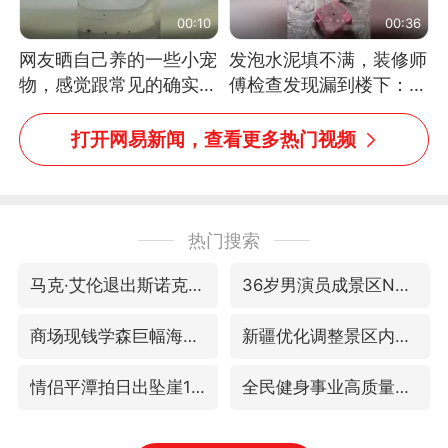
00:10
00:36
网友晒自己养的一些小宠
发泡水泥填不满，装修师
物，感觉跟常见的确实有
傅检查发现漏到楼下：出
些不一样
风口未延伸到外墙
打开网易新闻，查看更多热门视频
热门搜索
马克·艾伦退出斯诺克中国公开赛
36岁男演员成景区NPC后人气爆棚
商场现钱学森巨幅海报 负责人回应
新疆优化调整景区内自驾服务费
情侣平潭拍日出坠崖1死1伤
全民健身事业高质量发展