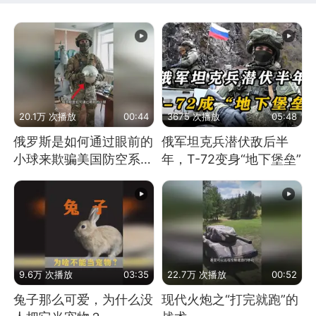
20.1万 次播放
00:44
3675 次播放
05:48
俄罗斯是如何通过眼前的
俄军坦克兵潜伏敌后半
小球来欺骗美国防空系统
年，T-72变身“地下堡垒”
的
9.6万 次播放
03:35
22.7万 次播放
00:52
兔子那么可爱，为什么没
现代火炮之“打完就跑”的