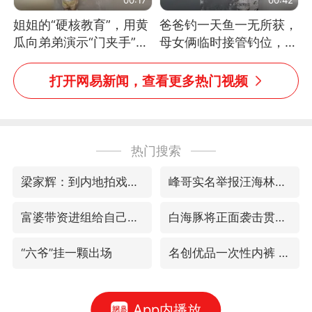
姐姐的“硬核教育”，用黄
爸爸钓一天鱼一无所获，
瓜向弟弟演示“门夹手”，
母女俩临时接管钓位，用
网友：果然言传不如身
玩具鱼竿钓上大鱼
教！
打开网易新闻，查看更多热门视频
热门搜索
梁家辉：到内地拍戏不是北上是回归
峰哥实名举报汪海林偷税漏税
富婆带资进组给自己硬加60多场吻戏
白海豚将正面袭击贯穿浙江
“六爷”挂一颗出场
名创优品一次性内裤 颜面尽失
App内播放