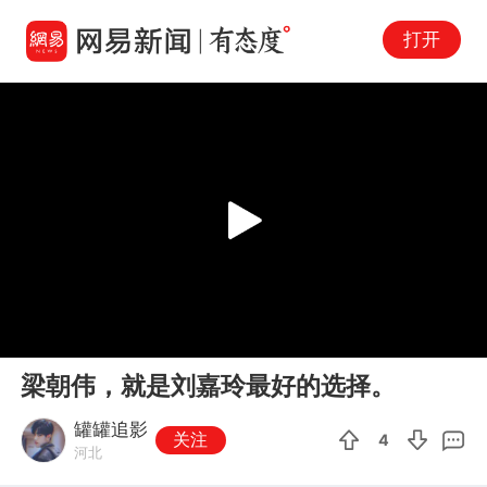
打开
Play
00:00
00:32
En
梁朝伟，就是刘嘉玲最好的选择。
fu
罐罐追影
关注
4
河北