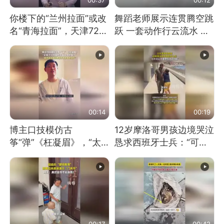
你楼下的“兰州拉面”或改
舞蹈老师展示连贯腾空跳
名“青海拉面”，天津72家
跃 一套动作行云流水 节
面馆已集体更换招牌
奏感拉满 网友：怎么做
到又舞又武的？
00:14
00:19
博主口技模仿古
12岁摩洛哥男孩边境哭泣
筝“弹”《枉凝眉》，“太
恳求西班牙士兵：“可不
像了～你是吃古筝长大的
可以不要把我遣返回国”
吗？”“或将成为首位考级
不带古筝的选手。”（来
源：新华每日电讯）
00:17
00:42