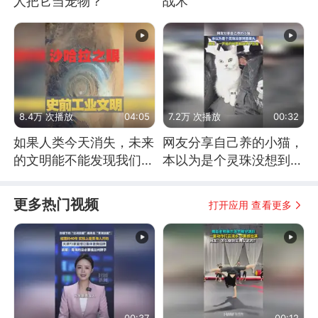
人把它当宠物？
战术
8.4万 次播放
04:05
7.2万 次播放
00:32
如果人类今天消失，未来
网友分享自己养的小猫，
的文明能不能发现我们存
本以为是个灵珠没想到是
在过？
魔丸
更多热门视频
打开应用 查看更多
00:37
00:12