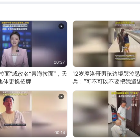
00:37
拉面”或改名“青海拉面”，天
12岁摩洛哥男孩边境哭泣
集体更换招牌
兵：“可不可以不要把我遣返
00:14