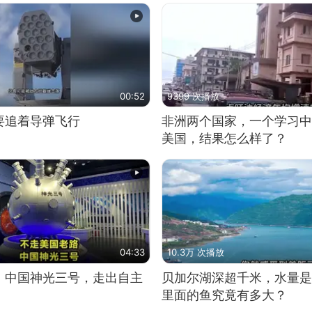
00:52
9399 次播放
要追着导弹飞行
非洲两个国家，一个学习中
美国，结果怎么样了？
04:33
10.3万 次播放
！中国神光三号，走出自主
贝加尔湖深超千米，水量是
里面的鱼究竟有多大？