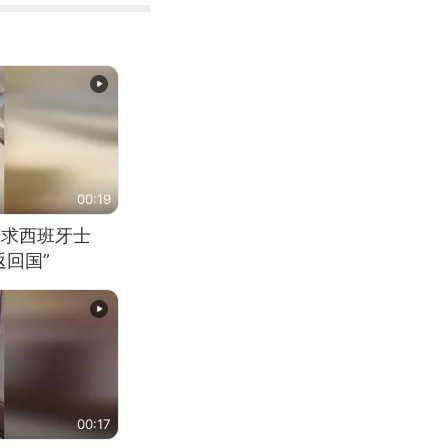
00:19
恳求西班牙士
回国”
00:17