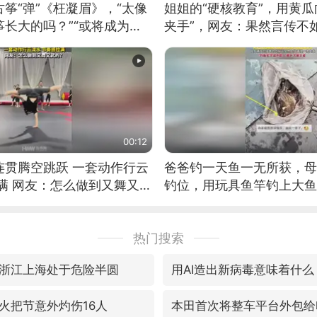
筝“弹”《枉凝眉》，“太像
姐姐的“硬核教育”，用黄瓜
长大的吗？”“或将成为首
夹手”，网友：果然言传不
筝的选手。”（来源：新华每
00:12
连贯腾空跳跃 一套动作行云
爸爸钓一天鱼一无所获，母
满 网友：怎么做到又舞又武
钓位，用玩具鱼竿钓上大鱼
热门搜索
浙江上海处于危险半圆
用AI造出新病毒意味着什么
火把节意外灼伤16人
本田首次将整车平台外包给