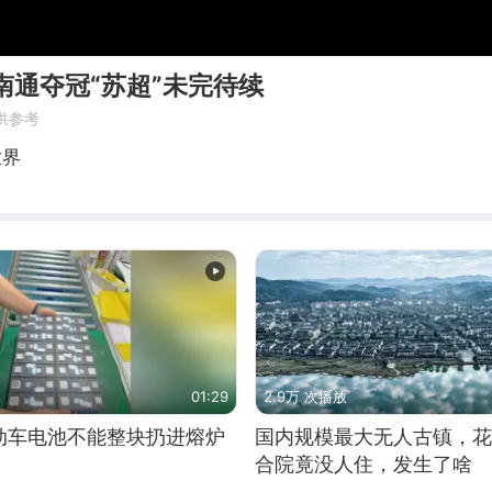
南通夺冠“苏超”未完待续
供参考
世界
01:29
2.9万 次播放
动车电池不能整块扔进熔炉
国内规模最大无人古镇，花
合院竟没人住，发生了啥