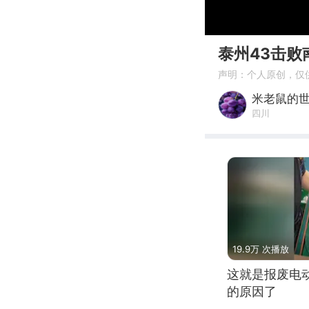
00:00
泰州43击败
声明：个人原创，仅
米老鼠的
四川
19.9万 次播放
这就是报废电
的原因了