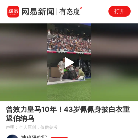
打开
Play
00:00
00:11
En
曾效力皇马10年！43岁佩佩身披白衣重
fu
返伯纳乌
声明：个人原创，仅供参考
神秘研究院