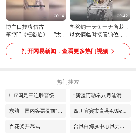
00:14
00:42
博主口技模仿古
爸爸钓一天鱼一无所获，
筝“弹”《枉凝眉》，“太
母女俩临时接管钓位，用
像了～你是吃古筝长大的
玩具鱼竿钓上大鱼
吗？”“或将成为首位考级
打开网易新闻，查看更多热门视频
不带古筝的选手。”（来
源：新华每日电讯）
热门搜索
U17国足三连胜晋级明日之星半决赛
“新疆阿勒泰八月能滑雪”不实
东航：国内客票提前14天免费退改
四川宜宾市高县4.9级地震致1人死亡
百花奖开幕式
台风白海豚中心风力增强