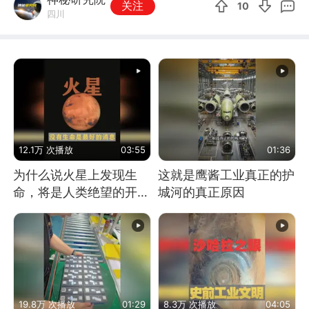
关注
10
四川
12.1万 次播放
03:55
01:36
为什么说火星上发现生
这就是鹰酱工业真正的护
命，将是人类绝望的开
城河的真正原因
始？
19.8万 次播放
01:29
8.3万 次播放
04:05