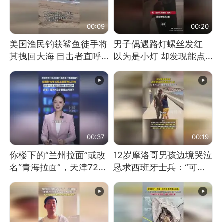
00:09
00:20
美国渔民钓获鲨鱼徒手将
男子偶遇路灯螺丝发红
其拽回大海 目击者直呼
以为是小灯 却发现能点
震惊 （视频来源：参考
燃香烟 当事人：已报警
消息）
处理
00:37
00:19
你楼下的“兰州拉面”或改
12岁摩洛哥男孩边境哭泣
名“青海拉面”，天津72家
恳求西班牙士兵：“可不
面馆已集体更换招牌
可以不要把我遣返回国”