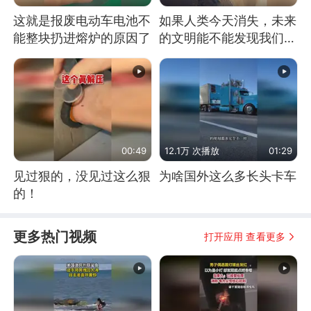
这就是报废电动车电池不
如果人类今天消失，未来
能整块扔进熔炉的原因了
的文明能不能发现我们存
在过？
00:49
12.1万 次播放
01:29
见过狠的，没见过这么狠
为啥国外这么多长头卡车
的！
更多热门视频
打开应用 查看更多