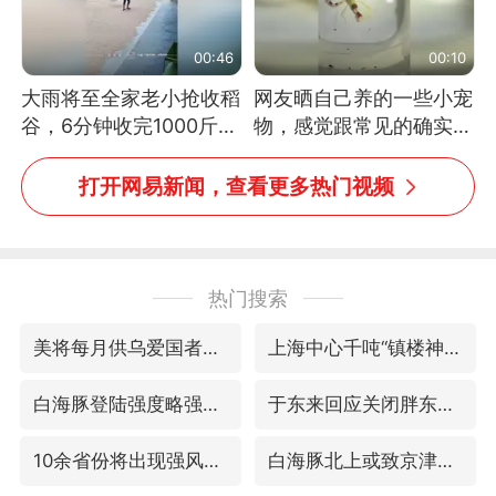
00:46
00:10
大雨将至全家老小抢收稻
网友晒自己养的一些小宠
谷，6分钟收完1000斤，
物，感觉跟常见的确实有
没有一个人掉链子
些不一样
打开网易新闻，查看更多热门视频
热门搜索
美将每月供乌爱国者拦截导弹
上海中心千吨“镇楼神器”摆动明显
白海豚登陆强度略强于巴威
于东来回应关闭胖东来生活广场店
10余省份将出现强风雨 局地特大暴雨
白海豚北上或致京津冀暴雨