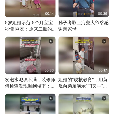
00:14
00:39
5岁姐姐示范 5个月宝宝
孙子考取上海交大爷爷感
秒懂 网友：原来二胎的
谢亲家母
快乐长这样
00:36
00:17
发泡水泥填不满，装修师
姐姐的“硬核教育”，用黄
傅检查发现漏到楼下：出
瓜向弟弟演示“门夹手”，
风口未延伸到外墙
网友：果然言传不如身
教！