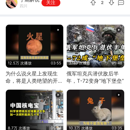
关注
2
四川
12.5万 次播放
03:55
3740 次播放
05:48
为什么说火星上发现生
俄军坦克兵潜伏敌后半
命，将是人类绝望的开
年，T-72变身“地下堡垒”
始？
8.7万 次播放
05:04
10.3万 次播放
03:35