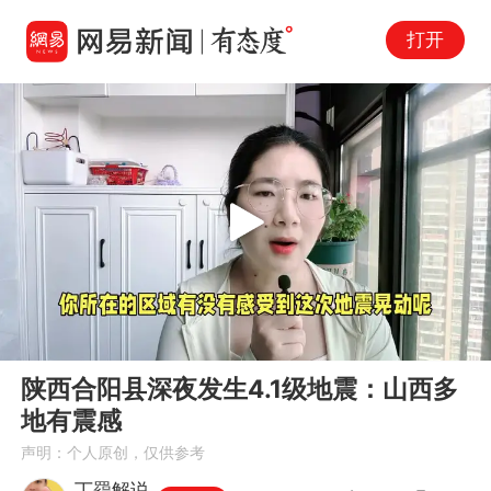
打开
Play
00:00
01:05
En
陕西合阳县深夜发生4.1级地震：山西多
fu
地有震感
声明：个人原创，仅供参考
丁羂解说