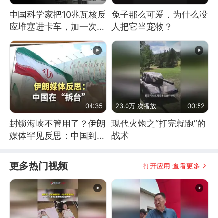
中国科学家把10兆瓦核反
兔子那么可爱，为什么没
应堆塞进卡车，加一次燃
人把它当宠物？
料能跑几十年
04:35
23.0万 次播放
00:52
封锁海峡不管用了？伊朗
现代火炮之“打完就跑”的
媒体罕见反思：中国到底
战术
是不是在"拆台"
更多热门视频
打开应用 查看更多