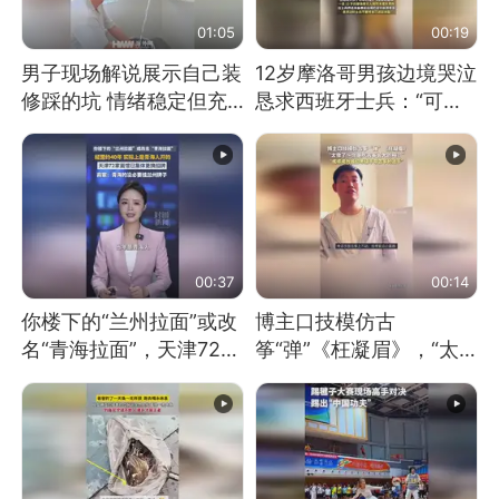
01:05
00:19
男子现场解说展示自己装
12岁摩洛哥男孩边境哭泣
修踩的坑 情绪稳定但充
恳求西班牙士兵：“可不
满无奈 每处都有精心设
可以不要把我遣返回国”
计 但每处都有瑕疵 网
友：一开始我没笑 但看
到洗手盆我没绷住
00:37
00:14
你楼下的“兰州拉面”或改
博主口技模仿古
名“青海拉面”，天津72家
筝“弹”《枉凝眉》，“太
面馆已集体更换招牌
像了～你是吃古筝长大的
吗？”“或将成为首位考级
不带古筝的选手。”（来
源：新华每日电讯）