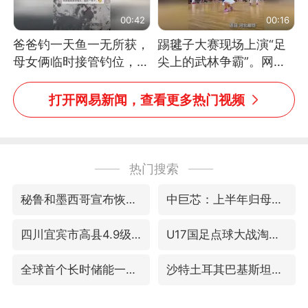
00:42
00:16
爸爸钓一天鱼一无所获，
踢毽子大赛现场上演“足
母女俩临时接管钓位，用
尖上的武林争霸”。网
玩具鱼竿钓上大鱼
友：这哪是踢毽子，分明
是武侠片现场！#睡个好
打开网易新闻，查看更多热门视频
觉
热门搜索
秘鲁和墨西哥宣布恢复外交关系
中巨芯：上半年归母净利润1405.77万元
四川宜宾市高县4.9级地震致1人死亡
U17国足点球大战淘汰河床晋级决赛
全球首个长时储能一体化产业园量产
沙特土耳其巴基斯坦签署共同防务协议