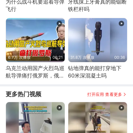
为什么战斗机要追着导弹
牙线抹上牙膏真的能锯断
飞行
铁栏杆吗
6.7万 次播放
06:21
31.8万 次播放
00:36
乌克兰动用国产火烈鸟巡
钻地弹真的能打穿地下
航导弹痛打俄罗斯，俄军
60米深混凝土吗
为什么没能拦截？
更多热门视频
打开应用 查看更多