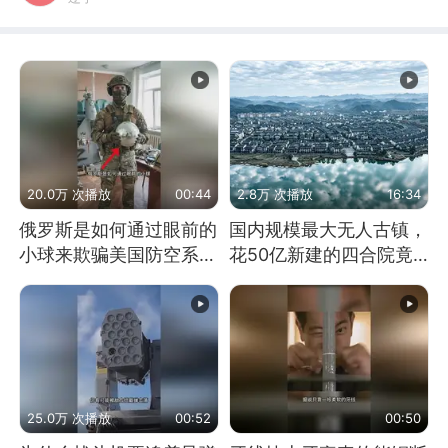
20.0万 次播放
00:44
2.8万 次播放
16:34
俄罗斯是如何通过眼前的
国内规模最大无人古镇，
小球来欺骗美国防空系统
花50亿新建的四合院竟
的
没人住，发生了啥
25.0万 次播放
00:52
00:50