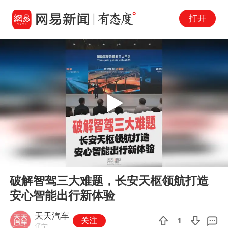
打开
Play
00:00
01:06
En
破解智驾三大难题，长安天枢领航打造
fu
安心智能出行新体验
天天汽车
关注
1
辽宁