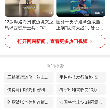
00:19
00:15
12岁摩洛哥男孩边境哭泣
国外一男子遭章鱼吸脸，
恳求西班牙士兵：“可不
上演“拔河大战”，硬扯加
可以不要把我遣返回国”
铁棒敲打方才挣脱
打开网易新闻，查看更多热门视频
热门搜索
五粮液渠道价一箱上涨近百元
宇树科技发行价格150.80元/股
佛得角门将亮相智利俱乐部主场
看守所辅警收受10万获刑1年
陈熠被张本美和连扳三局逆转
法国将禁止“未经同意的电话营销”