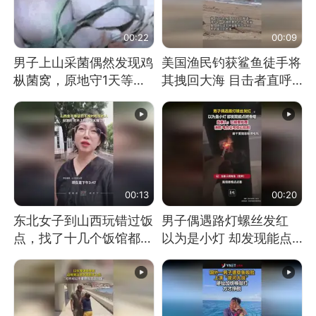
00:22
00:09
男子上山采菌偶然发现鸡
美国渔民钓获鲨鱼徒手将
枞菌窝，原地守1天等它
其拽回大海 目击者直呼
长大：挖了140多朵
震惊 （视频来源：参考
消息）
00:13
00:20
东北女子到山西玩错过饭
男子偶遇路灯螺丝发红
点，找了十几个饭馆都没
以为是小灯 却发现能点
开门：午休到几点
燃香烟 当事人：已报警
处理