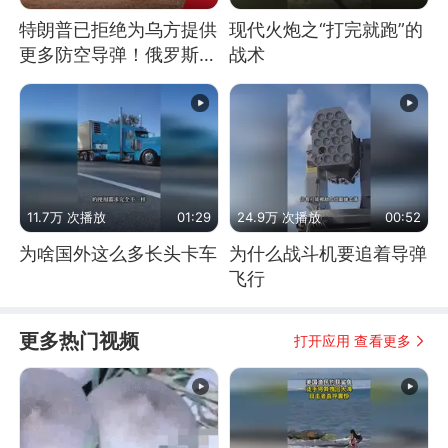
特朗普已拒绝为乌方提供
现代火炮之“打完就跑”的
更多防空导弹！俄罗斯抓
战术
住窗口期猛炸基辅
11.7万 次播放
01:29
24.9万 次播放
00:52
为啥国外这么多长头卡车
为什么战斗机要追着导弹
飞行
更多热门视频
打开应用 查看更多