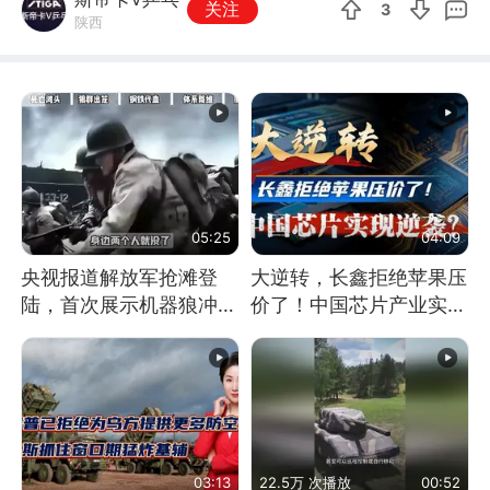
关注
3
陕西
05:25
04:09
央视报道解放军抢滩登
大逆转，长鑫拒绝苹果压
陆，首次展示机器狼冲
价了！中国芯片产业实现
滩！传统登陆彻底终结
怎样的逆袭？
03:13
22.5万 次播放
00:52