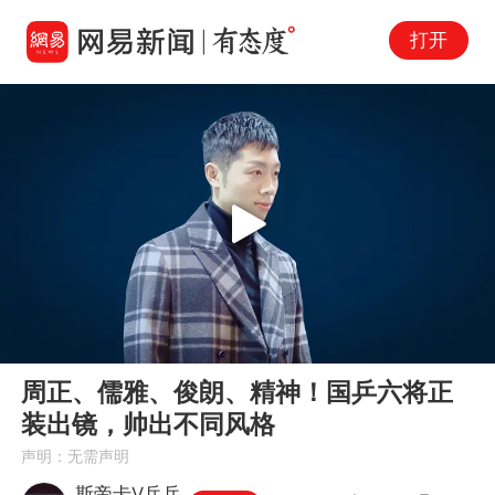
打开
Play
00:00
00:46
En
周正、儒雅、俊朗、精神！国乒六将正
fu
装出镜，帅出不同风格
声明：无需声明
斯帝卡V乒乓