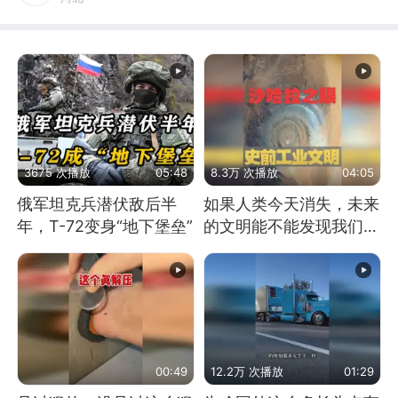
3675 次播放
05:48
8.3万 次播放
04:05
俄军坦克兵潜伏敌后半
如果人类今天消失，未来
年，T-72变身“地下堡垒”
的文明能不能发现我们存
在过？
00:49
12.2万 次播放
01:29