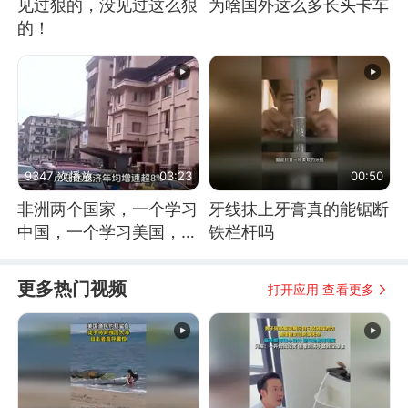
见过狠的，没见过这么狠
为啥国外这么多长头卡车
的！
9347 次播放
03:23
00:50
非洲两个国家，一个学习
牙线抹上牙膏真的能锯断
中国，一个学习美国，结
铁栏杆吗
果怎么样了？
更多热门视频
打开应用 查看更多