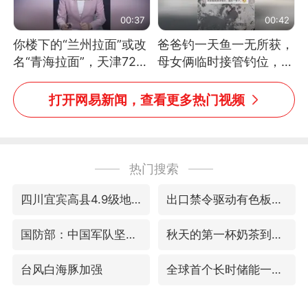
00:37
00:42
你楼下的“兰州拉面”或改
爸爸钓一天鱼一无所获，
名“青海拉面”，天津72家
母女俩临时接管钓位，用
面馆已集体更换招牌
玩具鱼竿钓上大鱼
打开网易新闻，查看更多热门视频
热门搜索
四川宜宾高县4.9级地震致1死
出口禁令驱动有色板块大涨
国防部：中国军队坚决反制任何闹海挑衅图谋
秋天的第一杯奶茶到底有多火
台风白海豚加强
全球首个长时储能一体化产业园量产