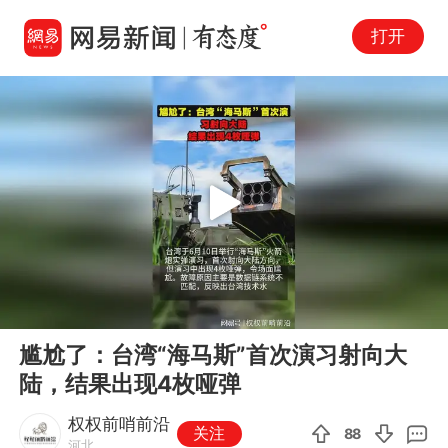
打开
Play
00:00
00:10
En
尴尬了：台湾“海马斯”首次演习射向大
fu
陆，结果出现4枚哑弹
权权前哨前沿
关注
88
河北