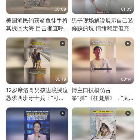
00:09
01:05
美国渔民钓获鲨鱼徒手将
男子现场解说展示自己装
其拽回大海 目击者直呼
修踩的坑 情绪稳定但充
震惊 （视频来源：参考
满无奈 每处都有精心设
消息）
计 但每处都有瑕疵 网
友：一开始我没笑 但看
到洗手盆我没绷住
00:19
00:14
12岁摩洛哥男孩边境哭泣
博主口技模仿古
恳求西班牙士兵：“可不
筝“弹”《枉凝眉》，“太
可以不要把我遣返回国”
像了～你是吃古筝长大的
吗？”“或将成为首位考级
不带古筝的选手。”（来
源：新华每日电讯）