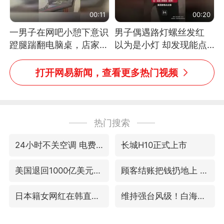
00:11
00:20
一男子在网吧小憩下意识
男子偶遇路灯螺丝发红
蹬腿踹翻电脑桌，店家3
以为是小灯 却发现能点
台显示器与机械臂损坏
燃香烟 当事人：已报警
处理
打开网易新闻，查看更多热门视频
热门搜索
24小时不关空调 电费反而更低？
长城H10正式上市
美国退回1000亿美元关税
顾客结账把钱扔地上 服务员霸气扔回
日本籍女网红在韩直播时自杀身亡
维持强台风级！白海豚直奔华东沿海