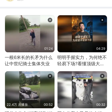
01:24
04:29
一根6米长的长矛为什么
明明手握实力，为何绝不
让中世纪骑士集体失业
轻易下场?看懂顶级大国
谋略
22.4万 次播放
00:52
00:32