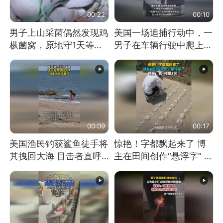
00:22
00:10
男子上山采菌偶然发现鸡
美国一场追捕行动中，一
枞菌窝，原地守1天等它
男子在车辆行驶中爬上车
长大：挖了140多朵
顶跳舞。（新京报）
00:09
00:17
美国渔民钓获鲨鱼徒手将
惊艳！字都飘起来了 博
其拽回大海 目击者直呼
主在田间创作“悬浮字” 网
震惊 （视频来源：参考
友：真·裸眼3D！
消息）