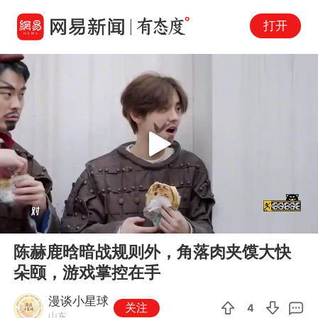
打开
Play
00:00
03:05
En
陈赫鹿晗暗战规则外，角落肉夹馍大快
fu
朵颐，游戏掌控在手
漫谈小星球
关注
4
山东