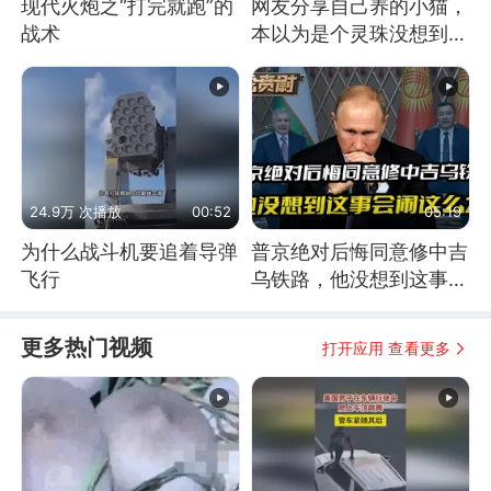
现代火炮之“打完就跑”的
网友分享自己养的小猫，
战术
本以为是个灵珠没想到是
魔丸
24.9万 次播放
00:52
05:19
为什么战斗机要追着导弹
普京绝对后悔同意修中吉
飞行
乌铁路，他没想到这事会
闹这么大
更多热门视频
打开应用 查看更多