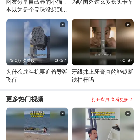
网友分享自己养的小猫，
为啥国外这么多长头卡车
本以为是个灵珠没想到是
魔丸
25.0万 次播放
00:52
00:50
为什么战斗机要追着导弹
牙线抹上牙膏真的能锯断
飞行
铁栏杆吗
更多热门视频
打开应用 查看更多