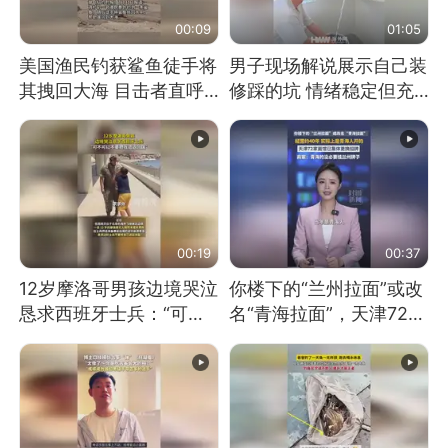
00:09
01:05
美国渔民钓获鲨鱼徒手将
男子现场解说展示自己装
其拽回大海 目击者直呼
修踩的坑 情绪稳定但充
震惊 （视频来源：参考
满无奈 每处都有精心设
消息）
计 但每处都有瑕疵 网
友：一开始我没笑 但看
到洗手盆我没绷住
00:19
00:37
12岁摩洛哥男孩边境哭泣
你楼下的“兰州拉面”或改
恳求西班牙士兵：“可不
名“青海拉面”，天津72家
可以不要把我遣返回国”
面馆已集体更换招牌