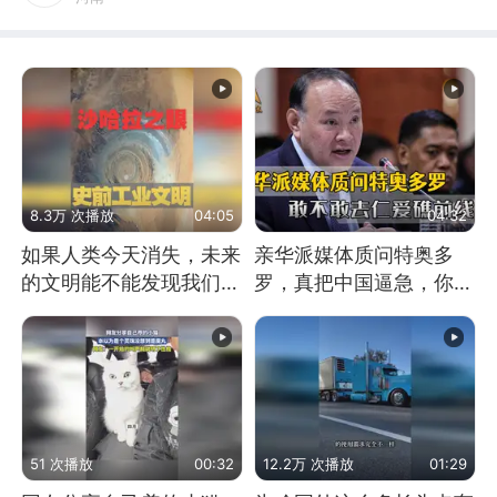
8.3万 次播放
04:05
04:32
如果人类今天消失，未来
亲华派媒体质问特奥多
的文明能不能发现我们存
罗，真把中国逼急，你敢
在过？
不敢去仁爱礁前线？
51 次播放
00:32
12.2万 次播放
01:29