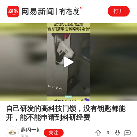
打开
Play
00:00
00:11
En
自己研发的高科技门锁，没有钥匙都能
fu
开，能不能申请到科研经费
趣闪一刻
关注
3
河南