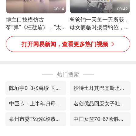
00:14
00:42
博主口技模仿古
爸爸钓一天鱼一无所获，
筝“弹”《枉凝眉》，“太
母女俩临时接管钓位，用
像了～你是吃古筝长大的
玩具鱼竿钓上大鱼
吗？”“或将成为首位考级
打开网易新闻，查看更多热门视频
不带古筝的选手。”（来
源：新华每日电讯）
热门搜索
陈垣宇0-3张禹珍 国乒男单全军覆没
沙特土耳其巴基斯坦签署共同防务协议
中巨芯：上半年归母净利润1405.77万元
名创优品回应女子吐槽内裤质量差
泉州市委书记张毅恭被查
中国女篮70-67险胜尼日利亚女篮