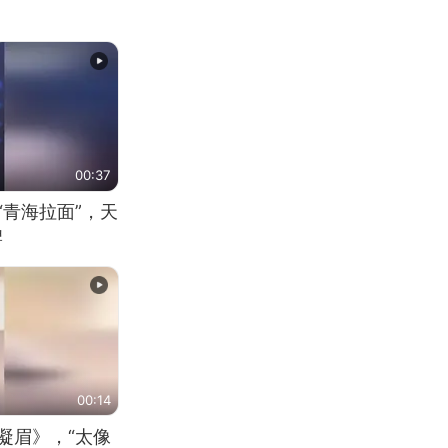
00:37
“青海拉面”，天
牌
00:14
凝眉》，“太像