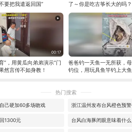
不要把我遣返回国”
了～你是吃古筝长大的吗？
位考级不带古筝的选手。”
日电讯）
00:17
育”，用黄瓜向弟弟演示“门
爸爸钓一天鱼一无所获，母
：果然言传不如身教！
钓位，用玩具鱼竿钓上大鱼
热门搜索
自己硬加60多场吻戏
浙江温州发布台风橙色预警
1300元
台风白海豚闭眼意味着什么