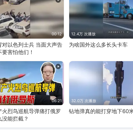
00:12
12.4万 次播放
背对以色列士兵 当面大声告
为啥国外这么多长头卡车
不要害怕他们！
06:21
32.0万 次播放
产火烈鸟巡航导弹痛打俄罗
钻地弹真的能打穿地下60
么没能拦截？