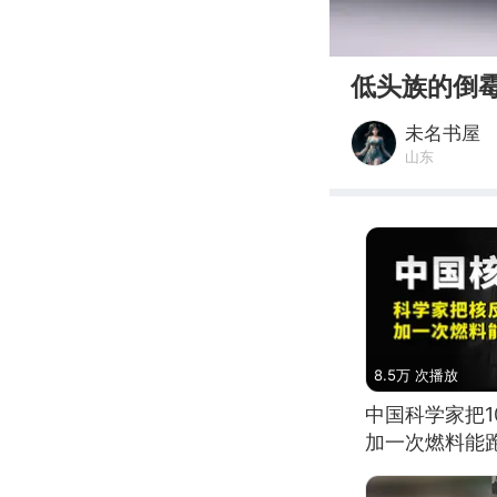
00:00
低头族的倒
未名书屋
山东
8.5万 次播放
中国科学家把
加一次燃料能