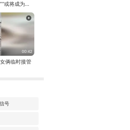
”“或将成为首
（来源：新华每
00:42
女俩临时接管
信号