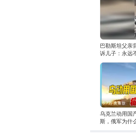
巴勒斯坦父亲
诉儿子：永远
6.7万 次播放
乌克兰动用国
斯，俄军为什