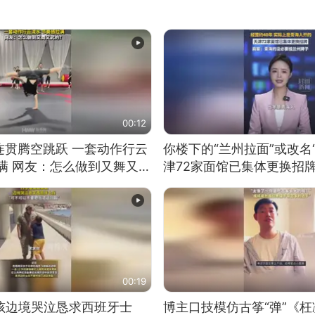
00:12
连贯腾空跳跃 一套动作行云
你楼下的“兰州拉面”或改名
满 网友：怎么做到又舞又武
津72家面馆已集体更换招
00:19
男孩边境哭泣恳求西班牙士
博主口技模仿古筝“弹”《枉