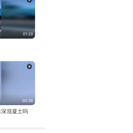
01:29
00:36
米深混凝土吗