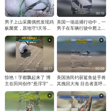
00:22
00:10
男子上山采菌偶然发现鸡
美国一场追捕行动中，一
枞菌窝，原地守1天等它
男子在车辆行驶中爬上车
长大：挖了140多朵
顶跳舞。（新京报）
00:17
00:09
惊艳！字都飘起来了 博
美国渔民钓获鲨鱼徒手将
主在田间创作“悬浮字” 网
其拽回大海 目击者直呼
友：真·裸眼3D！
震惊 （视频来源：参考
消息）