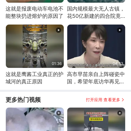
这就是报废电动车电池不
国内规模最大无人古镇，
能整块扔进熔炉的原因了
花50亿新建的四合院竟
没人住，发生了啥
01:36
04:33
这就是鹰酱工业真正的护
高市早苗亲自上阵碰瓷中
城河的真正原因
国，希望年底访华再见中
方一面
更多热门视频
打开应用 查看更多