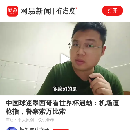
打开
Play
00:00
00:45
En
中国球迷墨西哥看世界杯遇劫：机场遭
fu
枪指，警察索万比索
声明：个人原创，仅供参考
旧铁皮往南开