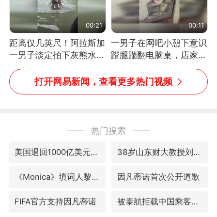
00:21
00:11
距离仅几英尺！阿拉斯加
一男子在网吧小憩下意识
一男子淡定拍下灰熊水中
蹬腿踹翻电脑桌，店家3
捕食鲑鱼全程
台显示器与机械臂损坏
打开网易新闻，查看更多热门视频
热门搜索
美国退回1000亿美元关税
38岁山东财大教授刘海明逝世
《Monica》填词人黎彼得去世
因凡蒂诺首次公开道歉
FIFA官方支持因凡蒂诺
被泰航拒载中国乘客：免费改签没兑现