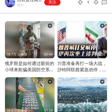
关注
1
四川
19.7万 次播放
00:44
07:35
俄罗斯是如何通过眼前的
川普准备再打一场大战，
小球来欺骗美国防空系统
沙特阿联酋紧急劝停，美
的
伊开启新一轮谈判
19.6万 次播放
01:29
16:34