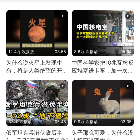
12.4万 次播放
03:55
8.6万 次播放
05:04
为什么说火星上发现生
中国科学家把10兆瓦核反
命，将是人类绝望的开
应堆塞进卡车，加一次燃
始？
料能跑几十年
3720 次播放
05:48
9.9万 次播放
03:35
俄军坦克兵潜伏敌后半
兔子那么可爱，为什么没