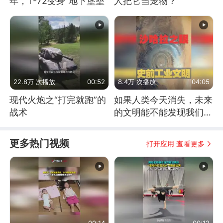
年，T-72变身“地下堡垒”
人把它当宠物？
22.8万 次播放
00:52
8.4万 次播放
04:05
现代火炮之“打完就跑”的
如果人类今天消失，未来
战术
的文明能不能发现我们存
在过？
更多热门视频
打开应用 查看更多
00:14
00:12