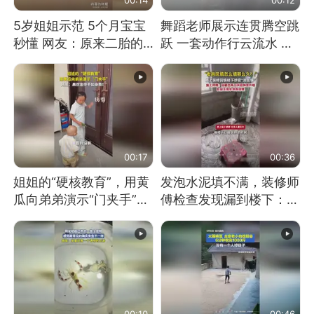
5岁姐姐示范 5个月宝宝
舞蹈老师展示连贯腾空跳
秒懂 网友：原来二胎的
跃 一套动作行云流水 节
快乐长这样
奏感拉满 网友：怎么做
到又舞又武的？
00:17
00:36
姐姐的“硬核教育”，用黄
发泡水泥填不满，装修师
瓜向弟弟演示“门夹手”，
傅检查发现漏到楼下：出
网友：果然言传不如身
风口未延伸到外墙
教！
00:10
00:46