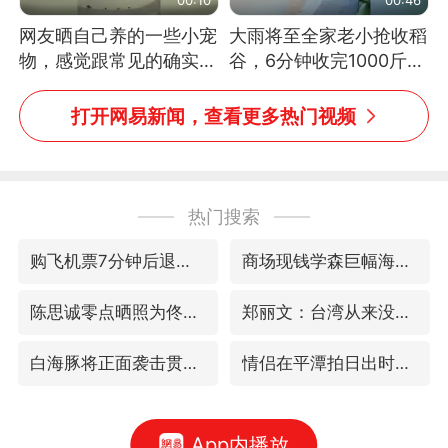
网友晒自己养的一些小宠
大雨将至全家老小抢收稻
物，感觉跟常见的确实有
谷，6分钟收完1000斤，
些不一样
没有一个人掉链子
打开网易新闻，查看更多热门视频
热门搜索
购飞机票7分钟后退票被扣2022元
商场现钱学森巨幅海报 负责人回应
陈思诚零点晒照为佟丽娅庆生
郑丽文：台湾从来没有“独立”过
白海豚将正面袭击贯穿浙江
情侣在平潭拍日出时坠崖致一死一伤
App内播放