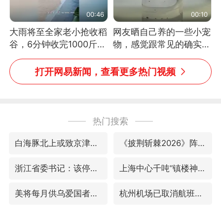
00:46
00:10
大雨将至全家老小抢收稻
网友晒自己养的一些小宠
谷，6分钟收完1000斤，
物，感觉跟常见的确实有
没有一个人掉链子
些不一样
打开网易新闻，查看更多热门视频
热门搜索
白海豚北上或致京津冀暴雨
《披荆斩棘2026》阵容官宣
浙江省委书记：该停下的坚决停下来
上海中心千吨“镇楼神器”摆动明显
美将每月供乌爱国者拦截导弹
杭州机场已取消航班388架次