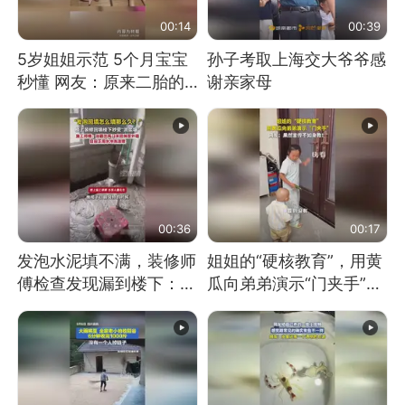
00:14
00:39
5岁姐姐示范 5个月宝宝
孙子考取上海交大爷爷感
秒懂 网友：原来二胎的
谢亲家母
快乐长这样
00:36
00:17
发泡水泥填不满，装修师
姐姐的“硬核教育”，用黄
傅检查发现漏到楼下：出
瓜向弟弟演示“门夹手”，
风口未延伸到外墙
网友：果然言传不如身
教！