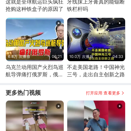
这就是全球航运巨头疯狂
牙线抹上牙膏真的能锯断
抢购这种铁盒子的原因了
铁栏杆吗
6.8万 次播放
06:21
10.0万 次播放
04:33
乌克兰动用国产火烈鸟巡
不走美国老路！中国神光
航导弹痛打俄罗斯，俄军
三号，走出自主创新之路
为什么没能拦截？
更多热门视频
打开应用 查看更多