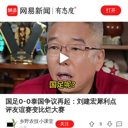
打开
Play
00:00
04:49
En
国足0-0泰国争议再起：刘建宏犀利点
fu
评友谊赛变比烂大赛
乡野农技小课堂
关注
5
山东