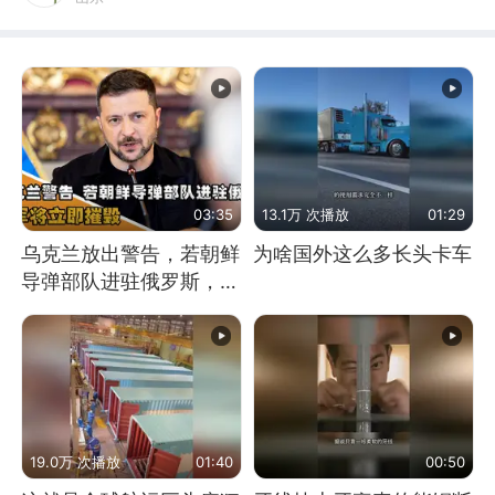
03:35
13.1万 次播放
01:29
乌克兰放出警告，若朝鲜
为啥国外这么多长头卡车
导弹部队进驻俄罗斯，乌
军将立即摧毁
19.0万 次播放
01:40
00:50