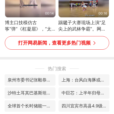
00:14
00:16
博主口技模仿古
踢毽子大赛现场上演“足
筝“弹”《枉凝眉》，“太
尖上的武林争霸”。网
像了～你是吃古筝长大的
友：这哪是踢毽子，分明
吗？”“或将成为首位考级
是武侠片现场！#睡个好
打开网易新闻，查看更多热门视频
不带古筝的选手。”（来
觉
源：新华每日电讯）
热门搜索
泉州市委书记张毅恭被查
上海：台风白海豚或将带来龙卷风
沙特土耳其巴基斯坦签署共同防务协议
中巨芯：上半年归母净利润1405.77万元
全球首个长时储能一体化产业园量产
四川宜宾市高县4.9级地震致1人死亡