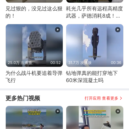
见过狠的，没见过这么狠
耗光几乎所有远程高精度
的！
武器，萨德消耗8成！美
国还敢嘲笑俄军吗
25.0万 次播放
00:52
31.7万 次播放
00:36
为什么战斗机要追着导弹
钻地弹真的能打穿地下
飞行
60米深混凝土吗
更多热门视频
打开应用 查看更多