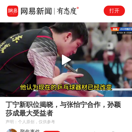
打开
Play
00:00
02:12
En
丁宁新职位揭晓，与张怡宁合作，孙颖
fu
莎成最大受益者
声明：个人原创，仅供参考
聚焦事件