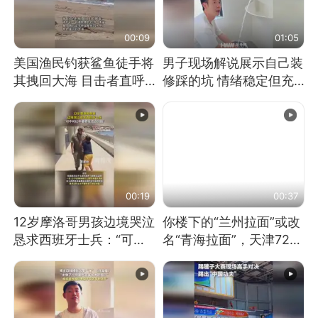
00:09
01:05
美国渔民钓获鲨鱼徒手将
男子现场解说展示自己装
其拽回大海 目击者直呼
修踩的坑 情绪稳定但充
震惊 （视频来源：参考
满无奈 每处都有精心设
消息）
计 但每处都有瑕疵 网
友：一开始我没笑 但看
到洗手盆我没绷住
00:19
00:37
12岁摩洛哥男孩边境哭泣
你楼下的“兰州拉面”或改
恳求西班牙士兵：“可不
名“青海拉面”，天津72家
可以不要把我遣返回国”
面馆已集体更换招牌