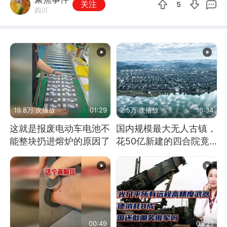
关注
5
四川
19.8万 次播放
01:29
2.5万 次播放
16:34
这就是报废电动车电池不
国内规模最大无人古镇，
能整块扔进熔炉的原因了
花50亿新建的四合院竟
没人住，发生了啥
00:49
03:21