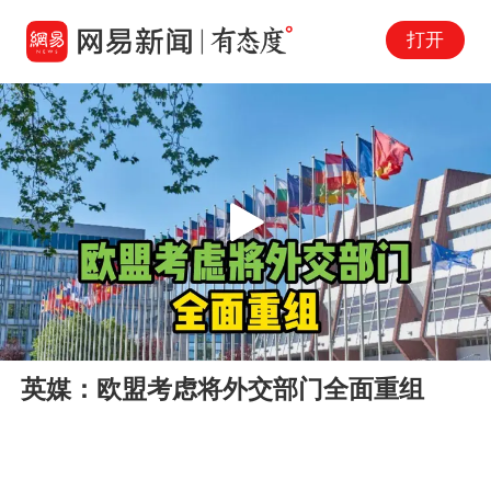
打开
Play
00:00
00:16
En
英媒：欧盟考虑将外交部门全面重组
fu