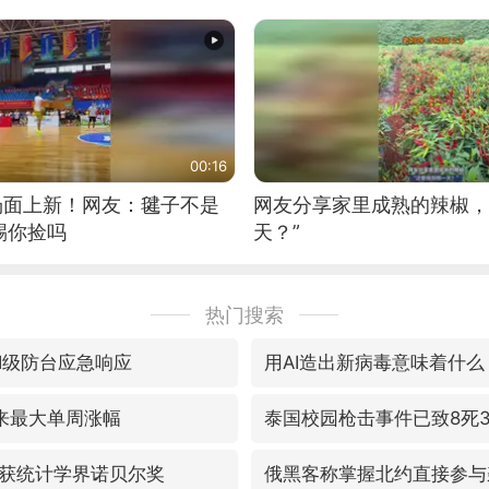
筝的选手。”（来源：新华每
00:16
场面上新！网友：毽子不是
网友分享家里成熟的辣椒，
踢你捡吗
天？”
热门搜索
Ⅰ级防台应急响应
用AI造出新病毒意味着什么
来最大单周涨幅
泰国校园枪击事件已致8死3
获统计学界诺贝尔奖
俄黑客称掌握北约直接参与