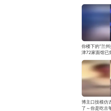
你楼下的“兰州
津72家面馆已
博主口技模仿古
了～你是吃古筝