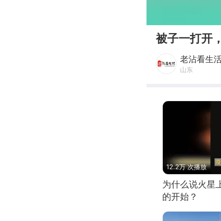
00:00
被子一打开
老沾看生
山东
12.2万 次播放
为什么说火星
的开始？