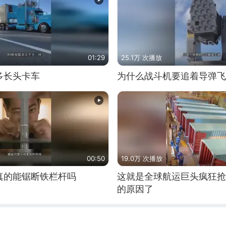
01:29
25.1万 次播放
多长头卡车
为什么战斗机要追着导弹飞
00:50
19.0万 次播放
真的能锯断铁栏杆吗
这就是全球航运巨头疯狂抢
的原因了