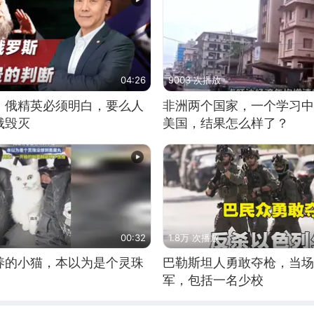
04:26
9003 次播放
：俄精英必须明白，要么人
非洲两个国家，一个学习中
俄毁灭
美国，结果怎么样了？
00:32
1.8万 次播放
养的小猫，本以为是个灵珠
巴勒斯坦人勇敢夺枪，当场
军，包括一名少校