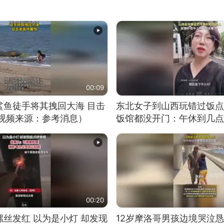
00:09
鲨鱼徒手将其拽回大海 目击
东北女子到山西玩错过饭点
（视频来源：参考消息）
饭馆都没开门：午休到几点
00:20
丝发红 以为是小灯 却发现
12岁摩洛哥男孩边境哭泣