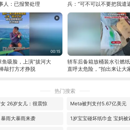
当事人：已报警处理
兵：“可不可以不要把我遣返
00:15
章鱼吸脸，上演“拔河大
轿车后备箱放桶装水引燃纸
铁棒敲打方才挣脱
直呼太危险，“拍出来让大
险”
热门搜索
女 26岁女儿：很震惊
Meta被判支付5.67亿美元
 暴雨大暴雨来袭
1岁宝宝碰坏纸巾盒 宝妈被