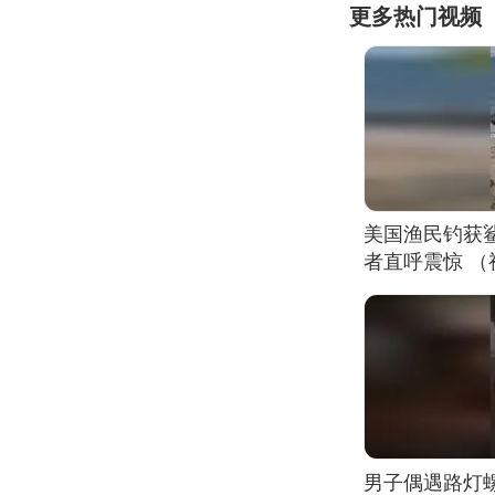
更多热门视频
美国渔民钓获
者直呼震惊 
男子偶遇路灯螺