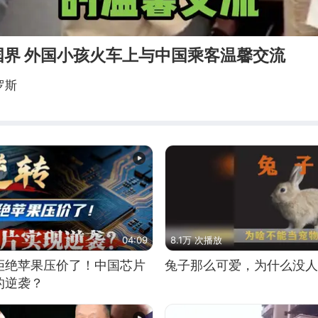
国界 外国小孩火车上与中国乘客温馨交流
罗斯
04:09
8.1万 次播放
拒绝苹果压价了！中国芯片
兔子那么可爱，为什么没人
的逆袭？