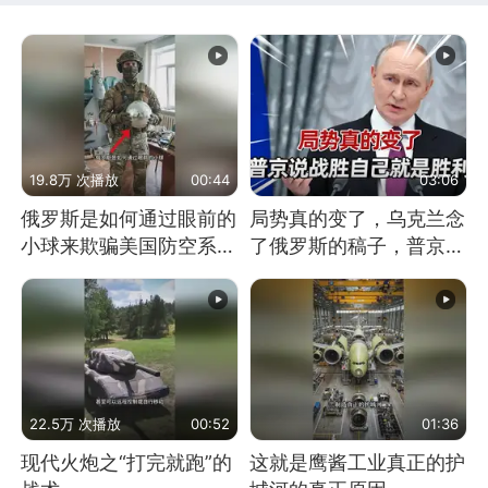
19.8万 次播放
00:44
03:06
俄罗斯是如何通过眼前的
局势真的变了，乌克兰念
小球来欺骗美国防空系统
了俄罗斯的稿子，普京说
的
战胜自己就是胜利
22.5万 次播放
00:52
01:36
现代火炮之“打完就跑”的
这就是鹰酱工业真正的护