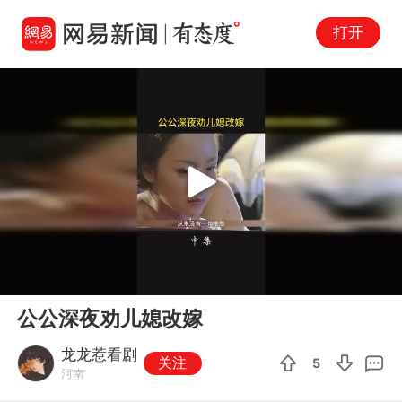
打开
Play
00:00
01:06
En
公公深夜劝儿媳改嫁
fu
龙龙惹看剧
关注
5
河南