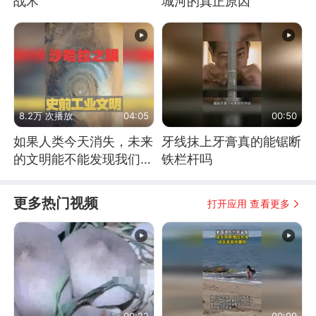
战术
城河的真正原因
8.2万 次播放
04:05
00:50
如果人类今天消失，未来
牙线抹上牙膏真的能锯断
的文明能不能发现我们存
铁栏杆吗
在过？
更多热门视频
打开应用 查看更多
00:22
00:09