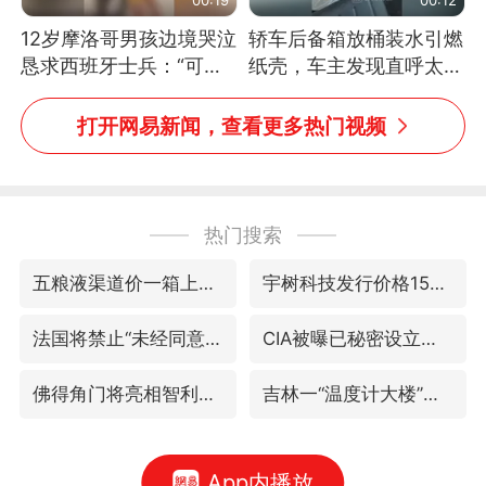
12岁摩洛哥男孩边境哭泣
轿车后备箱放桶装水引燃
恳求西班牙士兵：“可不
纸壳，车主发现直呼太危
可以不要把我遣返回国”
险，“拍出来让大家都避
免这个危险”
打开网易新闻，查看更多热门视频
热门搜索
五粮液渠道价一箱上涨近百元
宇树科技发行价格150.80元/股
法国将禁止“未经同意的电话营销”
CIA被曝已秘密设立古巴工作组
佛得角门将亮相智利俱乐部主场
吉林一“温度计大楼”读数爆表
App内播放