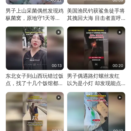
男子上山采菌偶然发现鸡
美国渔民钓获鲨鱼徒手将
枞菌窝，原地守1天等它
其拽回大海 目击者直呼
长大：挖了140多朵
震惊 （视频来源：参考
消息）
00:13
00:20
东北女子到山西玩错过饭
男子偶遇路灯螺丝发红
点，找了十几个饭馆都没
以为是小灯 却发现能点
开门：午休到几点
燃香烟 当事人：已报警
处理
00:19
00:12