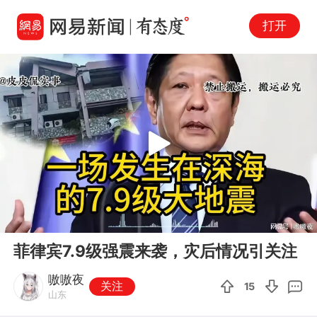
打开
Play
00:00
07:31
En
菲律宾7.9级强震来袭，灾后情况引关注
fu
嗷嗷夜
关注
15
山东