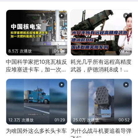
8.5万 次播放
05:04
03:21
中国科学家把10兆瓦核反
耗光几乎所有远程高精度
应堆塞进卡车，加一次燃
武器，萨德消耗8成！美
料能跑几十年
国还敢嘲笑俄军吗
12.3万 次播放
01:29
25.0万 次播放
00:52
为啥国外这么多长头卡车
为什么战斗机要追着导弹