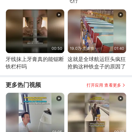
飞行
00:50
19.0万 次播放
01:40
牙线抹上牙膏真的能锯断
这就是全球航运巨头疯狂
铁栏杆吗
抢购这种铁盒子的原因了
更多热门视频
打开应用 查看更多
01:05
00:19