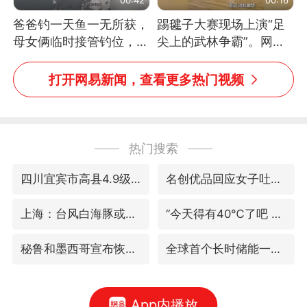
爸爸钓一天鱼一无所获，
踢毽子大赛现场上演“足
母女俩临时接管钓位，用
尖上的武林争霸”。网
玩具鱼竿钓上大鱼
友：这哪是踢毽子，分明
是武侠片现场！#睡个好
打开网易新闻，查看更多热门视频
觉
热门搜索
四川宜宾市高县4.9级地震致1人死亡
名创优品回应女子吐槽内裤质量差
上海：台风白海豚或将带来龙卷风
“今天得有40℃了吧 为啥还不预警”
秘鲁和墨西哥宣布恢复外交关系
全球首个长时储能一体化产业园量产
App内播放