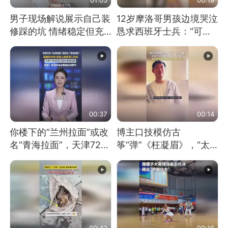
男子现场解说展示自己装
12岁摩洛哥男孩边境哭泣
修踩的坑 情绪稳定但充
恳求西班牙士兵：“可不
满无奈 每处都有精心设
可以不要把我遣返回国”
计 但每处都有瑕疵 网
友：一开始我没笑 但看
到洗手盆我没绷住
00:37
00:14
你楼下的“兰州拉面”或改
博主口技模仿古
名“青海拉面”，天津72家
筝“弹”《枉凝眉》，“太
面馆已集体更换招牌
像了～你是吃古筝长大的
吗？”“或将成为首位考级
不带古筝的选手。”（来
源：新华每日电讯）
00:42
00:16